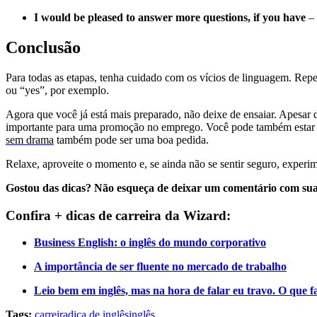
I would be pleased to answer more questions, if you have
– 
Conclusão
Para todas as etapas, tenha cuidado com os vícios de linguagem. Rep
ou “yes”, por exemplo.
Agora que você já está mais preparado, não deixe de ensaiar. Apesar 
importante para uma promoção no emprego. Você pode também estar q
sem drama
também pode ser uma boa pedida.
Relaxe, aproveite o momento e, se ainda não se sentir seguro, experi
Gostou das dicas? Não esqueça de deixar um comentário com sua
Confira + dicas de carreira da Wizard:
Business English: o inglês do mundo corporativo
A importância de ser fluente no mercado de trabalho
Leio bem em inglês, mas na hora de falar eu travo. O que f
Tags:
carreira
dica de inglês
inglês