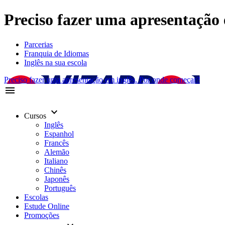
Preciso fazer uma apresentação 
Parcerias
Franquia de Idiomas
Inglês na sua escola
Preciso fazer uma apresentação em inglês. Por onde começar?
menu
keyboard_arrow_down
Cursos
Inglês
Espanhol
Francês
Alemão
Italiano
Chinês
Japonês
Português
Escolas
Estude Online
Promoções