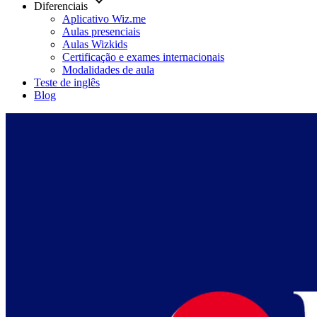
keyboard_arrow_down
Diferenciais
Aplicativo Wiz.me
Aulas presenciais
Aulas Wizkids
Certificação e exames internacionais
Modalidades de aula
Teste de inglês
Blog