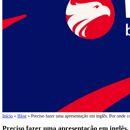
Início
»
Blog
»
Preciso fazer uma apresentação em inglês. Por onde 
Preciso fazer uma apresentação em inglês