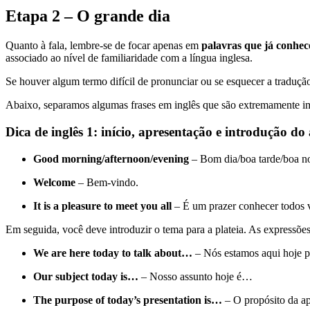
Etapa 2 – O grande dia
Quanto à fala, lembre-se de focar apenas em
palavras que já conhe
associado ao nível de familiaridade com a língua inglesa.
Se houver algum termo difícil de pronunciar ou se esquecer a traduçã
Abaixo, separamos algumas frases em inglês que são extremamente i
Dica de inglês 1: início, apresentação e introdução do
Good morning/afternoon/evening
– Bom dia/boa tarde/boa n
Welcome
– Bem-vindo.
It is a pleasure to meet you all
– É um prazer conhecer todos 
Em seguida, você deve introduzir o tema para a plateia. As expressõ
We are here today to talk about…
– Nós estamos aqui hoje p
Our subject today is…
– Nosso assunto hoje é…
The purpose of today’s presentation is…
– O propósito da a