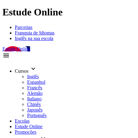
Estude Online
Parcerias
Franquia de Idiomas
Inglês na sua escola
Estude Online
menu
keyboard_arrow_down
Cursos
Inglês
Espanhol
Francês
Alemão
Italiano
Chinês
Japonês
Português
Escolas
Estude Online
Promoções