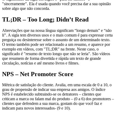
"sinceramente". Ela é usada quando você precisa dar a sua opinião
sobre algo que não concorda.
TL;DR – Too Long; Didn’t Read
Abreviações que na nossa língua significam “longo demais” e “não
li”. A sigla tem diversos usos e o mais comum é para expressar certa
preguiça ou desinteresse sobre o assunto de um determinado texto.
O termo também pode ser relacionado a um resumo, e aparece por
exemplo em vídeos, com "TL;DR" na frente. Neste caso, o
significado é "resumo de texto longo que não se leria". São vídeos
que resumem de forma divertida e rápida um texto de grande
circulação, notícias e até mesmo livros e filmes.
NPS – Net Promoter Score
Métrica de satisfação do cliente. Avalia, em uma escala de 0 a 10, o
grau de propensão de indicar sua empresa aos amigos. O índice
NPS é estabelecido subtraindo-se os detratores – clientes que
criticam a marca ou falam mal do produto – (0 a 6) dos promotores –
clientes que defendem a sua marca, gostam do que você faz e
indicam para novos interessados- (9 e 10).