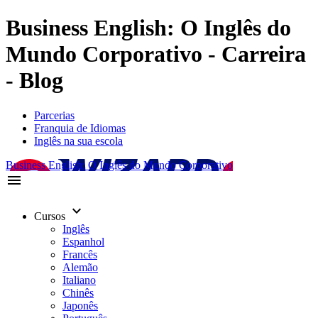
Business English: O Inglês do
Mundo Corporativo - Carreira
- Blog
Parcerias
Franquia de Idiomas
Inglês na sua escola
Business English: O Inglês do Mundo Corporativo
menu
keyboard_arrow_down
Cursos
Inglês
Espanhol
Francês
Alemão
Italiano
Chinês
Japonês