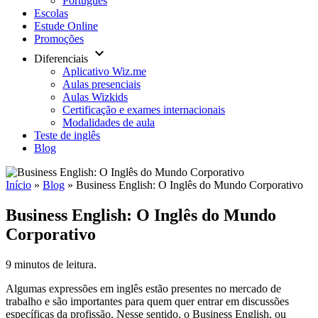
Português
Escolas
Estude Online
Promoções
keyboard_arrow_down
Diferenciais
Aplicativo Wiz.me
Aulas presenciais
Aulas Wizkids
Certificação e exames internacionais
Modalidades de aula
Teste de inglês
Blog
Início
»
Blog
»
Business English: O Inglês do Mundo Corporativo
Business English: O Inglês do Mundo
Corporativo
9 minutos de leitura.
Algumas expressões em inglês estão presentes no mercado de
trabalho e são importantes para quem quer entrar em discussões
específicas da profissão. Nesse sentido, o Business English, ou