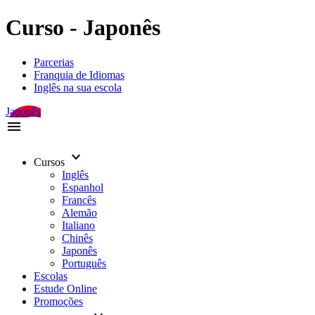
Curso - Japonês
Parcerias
Franquia de Idiomas
Inglês na sua escola
Japonês
menu
keyboard_arrow_down
Cursos
Inglês
Espanhol
Francês
Alemão
Italiano
Chinês
Japonês
Português
Escolas
Estude Online
Promoções