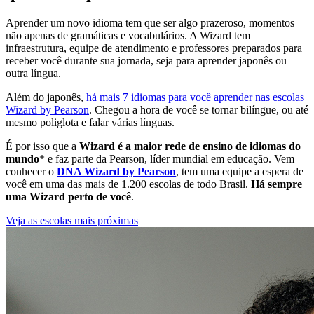
Aprender um novo idioma tem que ser algo prazeroso, momentos
não apenas de gramáticas e vocabulários. A Wizard tem
infraestrutura, equipe de atendimento e professores preparados para
receber você durante sua jornada, seja para aprender japonês ou
outra língua.
Além do japonês,
há mais 7 idiomas para você aprender nas escolas
Wizard by Pearson
. Chegou a hora de você se tornar bilíngue, ou até
mesmo poliglota e falar várias línguas.
É por isso que a
Wizard é a maior rede de ensino de idiomas do
mundo
* e faz parte da Pearson, líder mundial em educação. Vem
conhecer o
DNA Wizard by Pearson
, tem uma equipe a espera de
você em uma das mais de 1.200 escolas de todo Brasil.
Há sempre
uma Wizard perto de você
.
Veja as escolas mais próximas