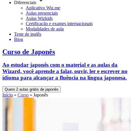
keyboard_arrow_down
Diferenciais
Aplicativo Wiz.me
Aulas presenciais
Aulas Wizkids
Certificação e exames internacionais
Modalidades de aula
Teste de inglês
Blog
Curso de Japonês
Ao estudar japonês com o material e as aulas da
Wizard, você aprende a falar, ouvir, ler e escrever no
idioma para alcançar a fluência na língua japonesa.
Quero 2 aulas grátis de japonês
Início
»
Curso
»
Japonês