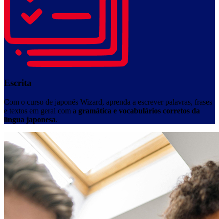
Escrita
Com o curso de japonês Wizard, aprenda a escrever palavras, frases
e textos em geral com a
gramática e vocabulários corretos da
língua japonesa
.