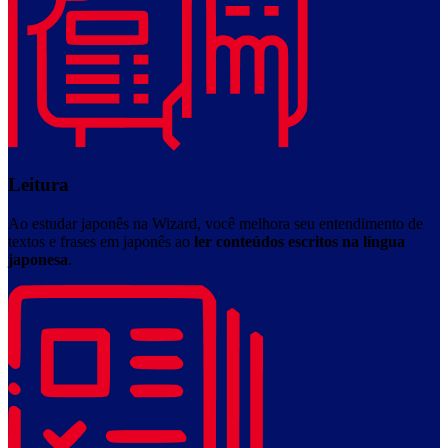
Leitura
Ao estudar japonês na Wizard, você melhora seu entendimento de
textos e frases em japonês ao
ler conteúdos escritos na língua
japonesa
.