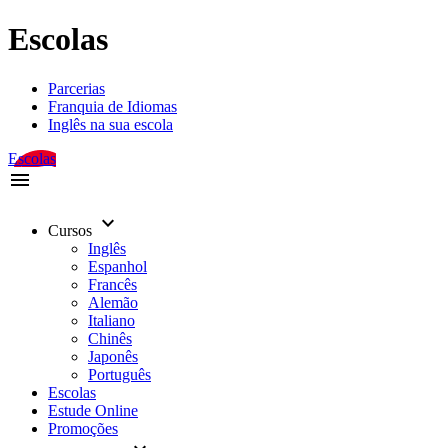
Escolas
Parcerias
Franquia de Idiomas
Inglês na sua escola
Escolas
menu
keyboard_arrow_down
Cursos
Inglês
Espanhol
Francês
Alemão
Italiano
Chinês
Japonês
Português
Escolas
Estude Online
Promoções