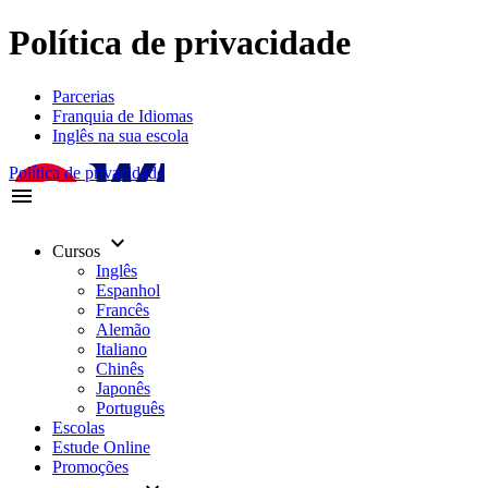
Política de privacidade
Parcerias
Franquia de Idiomas
Inglês na sua escola
Política de privacidade
menu
keyboard_arrow_down
Cursos
Inglês
Espanhol
Francês
Alemão
Italiano
Chinês
Japonês
Português
Escolas
Estude Online
Promoções