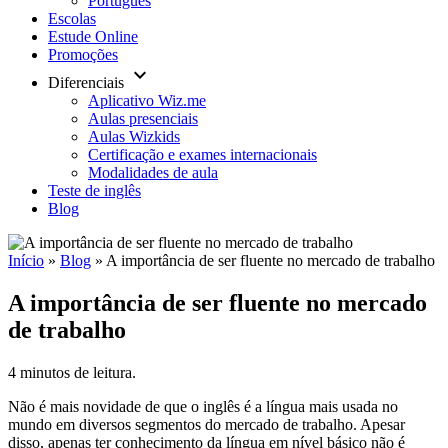
Português
Escolas
Estude Online
Promoções
keyboard_arrow_down
Diferenciais
Aplicativo Wiz.me
Aulas presenciais
Aulas Wizkids
Certificação e exames internacionais
Modalidades de aula
Teste de inglês
Blog
Início
»
Blog
»
A importância de ser fluente no mercado de trabalho
A importância de ser fluente no mercado
de trabalho
4 minutos de leitura.
Não é mais novidade de que o inglês é a língua mais usada no
mundo em diversos segmentos do mercado de trabalho. Apesar
disso, apenas ter conhecimento da língua em nível básico não é