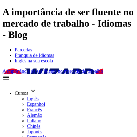
A importância de ser fluente no
mercado de trabalho - Idiomas
- Blog
Parcerias
Franquia de Idiomas
Inglês na sua escola
A importância de ser fluente no mercado de trabalho
menu
keyboard_arrow_down
Cursos
Inglês
Espanhol
Francês
Alemão
Italiano
Chinês
Japonês