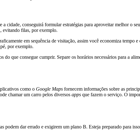
a cidade, conseguirá formular estratégias para aproveitar melhor o seu
 evitando filas, por exemplo.
raficamente em sequência de visitação, assim você economiza tempo e 
a pé, por exemplo.
os do que consegue cumprir. Separe os horários necessários para a ali
Aplicativos como o
Google Maps
fornecem informações sobre as principai
ode chamar um carro pelos diversos
apps
que fazem o serviço. O impor
sas podem dar errado e exigirem um plano B. Esteja preparado para isso