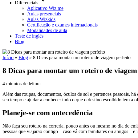
keyboard_arrow_down
Diferenciais
Aplicativo Wiz.me
Aulas presenciais
Aulas Wizkids
Certificação e exames internacionais
Modalidades de aula
Teste de inglês
Blog
Início
»
Blog
»
8 Dicas para montar um roteiro de viagem perfeito
8 Dicas para montar um roteiro de viagem 
4 minutos de leitura.
Além das roupas, documentos, óculos de sol e pertences pessoais, há o
seu tempo e ajudar a conhecer tudo o que o destino escolhido tem a ofe
Planeje-se com antecedência
Não faça seu roteiro na correria, pouco antes ou mesmo no dia de emb
pessoas que viajarão contigo – caso vá com familiares ou amigos – e u