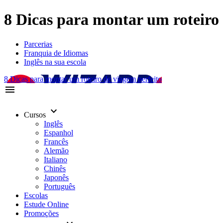
8 Dicas para montar um roteiro 
Parcerias
Franquia de Idiomas
Inglês na sua escola
8 Dicas para montar um roteiro de viagem perfeito
menu
keyboard_arrow_down
Cursos
Inglês
Espanhol
Francês
Alemão
Italiano
Chinês
Japonês
Português
Escolas
Estude Online
Promoções