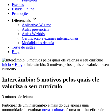
Português
Escolas
Estude Online
Promoções
keyboard_arrow_down
Diferenciais
Aplicativo Wiz.me
Aulas presenciais
Aulas Wizkids
Certificação e exames internacionais
Modalidades de aula
Teste de inglês
Blog
Início
»
Blog
»
Intercâmbio: 5 motivos pelos quais ele valoriza o seu
currículo
Intercâmbio: 5 motivos pelos quais ele
valoriza o seu currículo
3 minutos de leitura.
Participar de um intercâmbio é mais do que apenas uma
oportunidade de explorar
novas culturas
; é uma maneira eficaz de