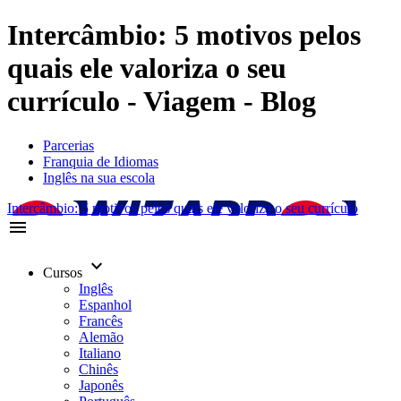
Intercâmbio: 5 motivos pelos
quais ele valoriza o seu
currículo - Viagem - Blog
Parcerias
Franquia de Idiomas
Inglês na sua escola
Intercâmbio: 5 motivos pelos quais ele valoriza o seu currículo
menu
keyboard_arrow_down
Cursos
Inglês
Espanhol
Francês
Alemão
Italiano
Chinês
Japonês