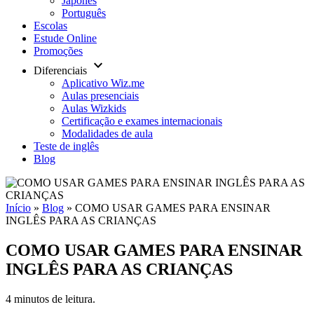
Japonês
Português
Escolas
Estude Online
Promoções
keyboard_arrow_down
Diferenciais
Aplicativo Wiz.me
Aulas presenciais
Aulas Wizkids
Certificação e exames internacionais
Modalidades de aula
Teste de inglês
Blog
Início
»
Blog
»
COMO USAR GAMES PARA ENSINAR
INGLÊS PARA AS CRIANÇAS
COMO USAR GAMES PARA ENSINAR
INGLÊS PARA AS CRIANÇAS
4 minutos de leitura.