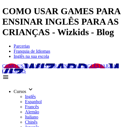
COMO USAR GAMES PARA
ENSINAR INGLÊS PARA AS
CRIANÇAS - Wizkids - Blog
Parcerias
Franquia de Idiomas
Inglês na sua escola
COMO USAR GAMES PARA ENSINAR INGLÊS PARA AS
CRIANÇAS
menu
keyboard_arrow_down
Cursos
Inglês
Espanhol
Francês
Alemão
Italiano
Chinês