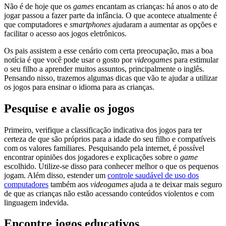
Não é de hoje que os
games
encantam as crianças: há anos o ato de
jogar passou a fazer parte da infância. O que acontece atualmente é
que computadores e
smartphones
ajudaram a aumentar as opções e
facilitar o acesso aos jogos eletrônicos.
Os pais assistem a esse cenário com certa preocupação, mas a boa
notícia é que você pode usar o gosto por
videogames
para estimular
o seu filho a aprender muitos assuntos, principalmente o inglês.
Pensando nisso, trazemos algumas dicas que vão te ajudar a utilizar
os jogos para ensinar o idioma para as crianças.
Pesquise e avalie os jogos
Primeiro, verifique a classificação indicativa dos jogos para ter
certeza de que são próprios para a idade do seu filho e compatíveis
com os valores familiares. Pesquisando pela internet, é possível
encontrar opiniões dos jogadores e explicações sobre o
game
escolhido. Utilize-se disso para conhecer melhor o que os pequenos
jogam. Além disso, estender um
controle saudável de uso dos
computadores
também aos
videogames
ajuda a te deixar mais seguro
de que as crianças não estão acessando conteúdos violentos e com
linguagem indevida.
Encontre jogos educativos