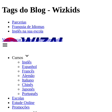
Tags do Blog - Wizkids
Parcerias
Franquia de Idiomas
Inglês na sua escola
Vem brincar de circo e aprender inglês
menu
keyboard_arrow_down
Cursos
Inglês
Espanhol
Francês
Alemão
Italiano
Chinês
Japonês
Português
Escolas
Estude Online
Promoções