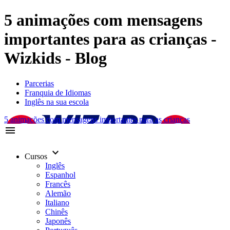
5 animações com mensagens
importantes para as crianças -
Wizkids - Blog
Parcerias
Franquia de Idiomas
Inglês na sua escola
5 animações com mensagens importantes para as crianças
menu
keyboard_arrow_down
Cursos
Inglês
Espanhol
Francês
Alemão
Italiano
Chinês
Japonês