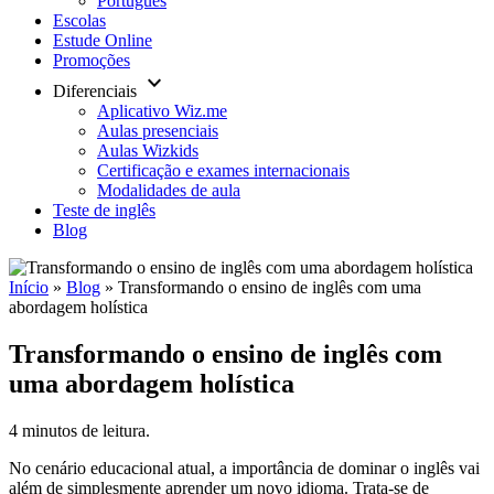
Português
Escolas
Estude Online
Promoções
keyboard_arrow_down
Diferenciais
Aplicativo Wiz.me
Aulas presenciais
Aulas Wizkids
Certificação e exames internacionais
Modalidades de aula
Teste de inglês
Blog
Início
»
Blog
»
Transformando o ensino de inglês com uma
abordagem holística
Transformando o ensino de inglês com
uma abordagem holística
4 minutos de leitura.
No cenário educacional atual, a importância de dominar o inglês vai
além de simplesmente aprender um novo idioma. Trata-se de