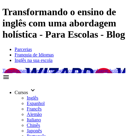
Transformando o ensino de
inglês com uma abordagem
holística - Para Escolas - Blog
Parcerias
Franquia de Idiomas
Inglês na sua escola
Transformando o ensino de inglês com uma abordagem holística
menu
keyboard_arrow_down
Cursos
Inglês
Espanhol
Francês
Alemão
Italiano
Chinês
Japonês