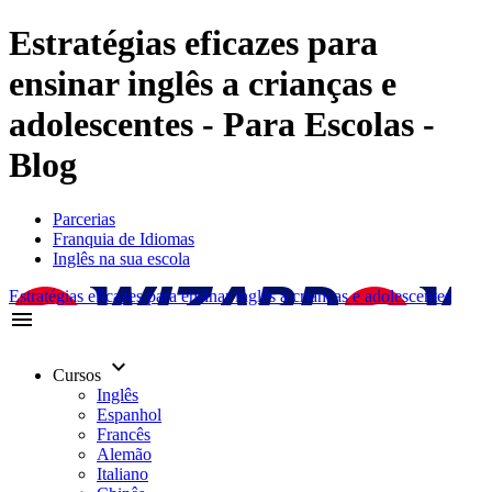
Estratégias eficazes para
ensinar inglês a crianças e
adolescentes - Para Escolas -
Blog
Parcerias
Franquia de Idiomas
Inglês na sua escola
Estratégias eficazes para ensinar inglês a crianças e adolescentes
menu
keyboard_arrow_down
Cursos
Inglês
Espanhol
Francês
Alemão
Italiano