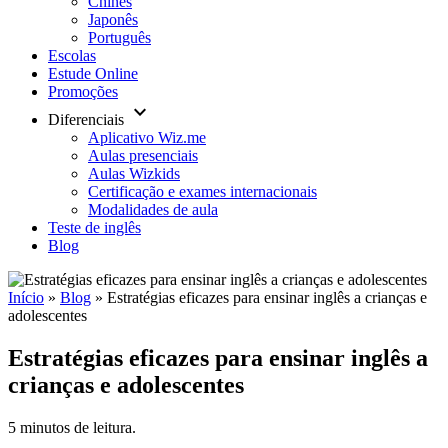
Chinês
Japonês
Português
Escolas
Estude Online
Promoções
keyboard_arrow_down
Diferenciais
Aplicativo Wiz.me
Aulas presenciais
Aulas Wizkids
Certificação e exames internacionais
Modalidades de aula
Teste de inglês
Blog
Início
»
Blog
»
Estratégias eficazes para ensinar inglês a crianças e
adolescentes
Estratégias eficazes para ensinar inglês a
crianças e adolescentes
5 minutos de leitura.