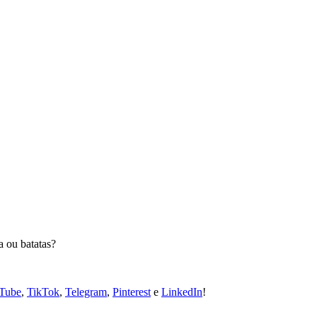
a ou batatas?
Tube
,
TikTok
,
Telegram
,
Pinterest
e
LinkedIn
!