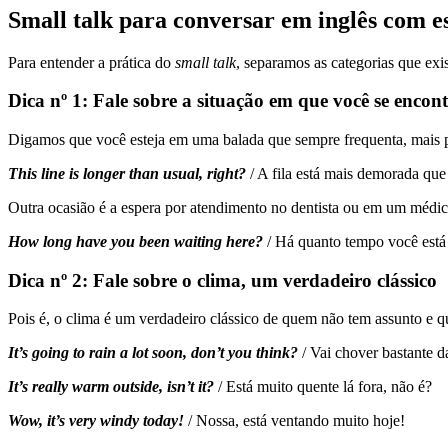
Small talk para conversar em inglês com 
Para entender a prática do
small talk
, separamos as categorias que ex
Dica nº 1: Fale sobre a situação em que você se encon
Digamos que você esteja em uma balada que sempre frequenta, mais pr
This line is longer than usual, right?
/ A fila está mais demorada qu
Outra ocasião é a espera por atendimento no dentista ou em um médic
How long have you been waiting here?
/ Há quanto tempo você est
Dica nº 2: Fale sobre o clima, um verdadeiro clássico
Pois é, o clima é um verdadeiro clássico de quem não tem assunto e q
It’s going to rain a lot soon, don’t you think?
/ Vai chover bastante 
It’s really warm outside, isn’t it?
/ Está muito quente lá fora, não é?
Wow, it’s very windy today!
/ Nossa, está ventando muito hoje!