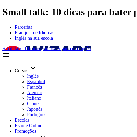
Small talk: 10 dicas para bater 
Parcerias
Franquia de Idiomas
Inglês na sua escola
Small talk: 10 dicas para bater papo em inglês
menu
keyboard_arrow_down
Cursos
Inglês
Espanhol
Francês
Alemão
Italiano
Chinês
Japonês
Português
Escolas
Estude Online
Promoções