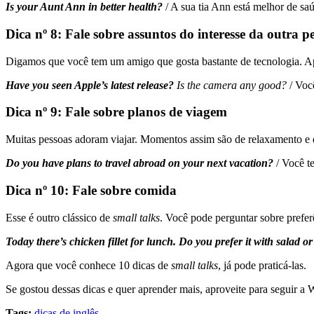
Is your Aunt Ann in better health?
/ A sua tia Ann está melhor de s
Dica nº 8: Fale sobre assuntos do interesse da outra p
Digamos que você tem um amigo que gosta bastante de tecnologia. Apr
Have you seen Apple’s latest release?
Is the camera any good?
/ Voc
Dica nº 9: Fale sobre planos de viagem
Muitas pessoas adoram viajar. Momentos assim são de relaxamento e d
Do you have plans to travel abroad on your next vacation?
/ Você t
Dica nº 10: Fale sobre comida
Esse é outro clássico de
small talks
. Você pode perguntar sobre prefer
Today there’s chicken fillet for lunch. Do you prefer it with salad o
Agora que você conhece 10 dicas de
small talks
, já pode praticá-las.
Se gostou dessas dicas e quer aprender mais, aproveite para seguir a 
Tags:
dicas de inglês