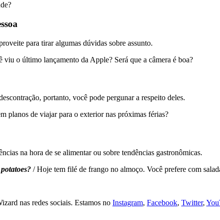
aúde?
essoa
oveite para tirar algumas dúvidas sobre assunto.
ê viu o último lançamento da Apple? Será que a câmera é boa?
escontração, portanto, você pode pergunar a respeito deles.
em planos de viajar para o exterior nas próximas férias?
ências na hora de se alimentar ou sobre tendências gastronômicas.
r potatoes?
/ Hoje tem filé de frango no almoço. Você prefere com salad
Wizard nas redes sociais. Estamos no
Instagram
,
Facebook
,
Twitter
,
You