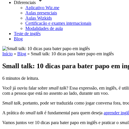
keyboard_arrow_down
Diferenciais
Aplicativo Wiz.me
Aulas presenciais
Aulas Wizkids
Certificação e exames internacionais
Modalidades de aula
Teste de inglês
Blog
Início
»
Blog
»
Small talk: 10 dicas para bater papo em inglês
Small talk: 10 dicas para bater papo em in
6 minutos de leitura.
Você já ouviu falar sobre
small talk
? Essa expressão, em inglês, é uti
com a pessoa que está no assento ao lado, durante um voo.
Small talk
, portanto, pode ser traduzida como jogar conversa fora, tr
A prática do
small talk
é fundamental para quem deseja
aprender ingl
Vamos juntos ver 10 dicas para bater papo em inglês e praticar o
small