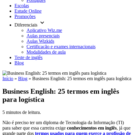
Português
Escolas
Estude Online
Promoções
keyboard_arrow_down
Diferenciais
Aplicativo Wiz.me
Aulas presenciais
Aulas Wizkids
Certificação e exames internacionais
Modalidades de aula
Teste de inglês
Blog
Início
»
Blog
»
Business English: 25 termos em inglês para logística
Business English: 25 termos em inglês
para logística
5 minutos de leitura.
Não é preciso ter um diploma de Tecnologia da Informação (TI)
para saber que essa carreira exige
conhecimentos em inglês
, já que
grande parte dos
termos usados para quem exerce a profissão de