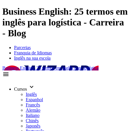
Business English: 25 termos em
inglês para logística - Carreira
- Blog
Parcerias
Franquia de Idiomas
Inglês na sua escola
Business English: 25 termos em inglês para logística
menu
keyboard_arrow_down
Cursos
Inglês
Espanhol
Francês
Alemão
Italiano
Chinês
Japonês