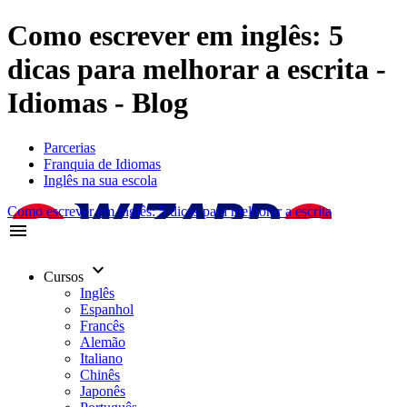
Como escrever em inglês: 5
dicas para melhorar a escrita -
Idiomas - Blog
Parcerias
Franquia de Idiomas
Inglês na sua escola
Como escrever em inglês: 5 dicas para melhorar a escrita
menu
keyboard_arrow_down
Cursos
Inglês
Espanhol
Francês
Alemão
Italiano
Chinês
Japonês