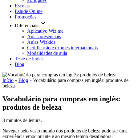
Português
Escolas
Estude Online
Promoções
keyboard_arrow_down
Diferenciais
Aplicativo Wiz.me
Aulas presenciais
Aulas Wizkids
Certificação e exames internacionais
Modalidades de aula
Teste de inglês
Blog
Início
»
Blog
»
Vocabulário para compras em inglês: produtos de
beleza
Vocabulário para compras em inglês:
produtos de beleza
3 minutos de leitura.
Navegar pelo vasto mundo dos produtos de beleza pode ser uma
experiência emocionante e ao mesmo tempo desafiadora,