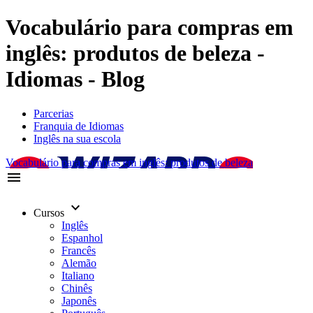
Vocabulário para compras em
inglês: produtos de beleza -
Idiomas - Blog
Parcerias
Franquia de Idiomas
Inglês na sua escola
Vocabulário para compras em inglês: produtos de beleza
menu
keyboard_arrow_down
Cursos
Inglês
Espanhol
Francês
Alemão
Italiano
Chinês
Japonês