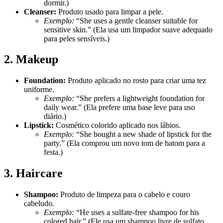
dormir.)
Cleanser:
Produto usado para limpar a pele.
Exemplo:
“She uses a gentle cleanser suitable for
sensitive skin.” (Ela usa um limpador suave adequado
para peles sensíveis.)
2. Makeup
Foundation:
Produto aplicado no rosto para criar uma tez
uniforme.
Exemplo:
“She prefers a lightweight foundation for
daily wear.” (Ela prefere uma base leve para uso
diário.)
Lipstick:
Cosmético colorido aplicado nos lábios.
Exemplo:
“She bought a new shade of lipstick for the
party.” (Ela comprou um novo tom de batom para a
festa.)
3. Haircare
Shampoo:
Produto de limpeza para o cabelo e couro
cabeludo.
Exemplo:
“He uses a sulfate-free shampoo for his
colored hair.” (Ele usa um shampoo livre de sulfato