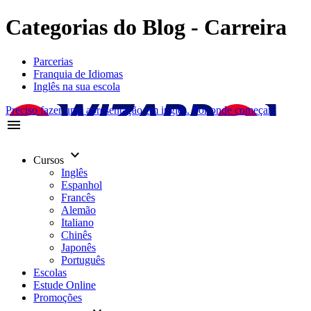
Categorias do Blog - Carreira
Parcerias
Franquia de Idiomas
Inglês na sua escola
Preciso fazer uma apresentação em inglês. Por onde começar?
menu
keyboard_arrow_down
Cursos
Inglês
Espanhol
Francês
Alemão
Italiano
Chinês
Japonês
Português
Escolas
Estude Online
Promoções