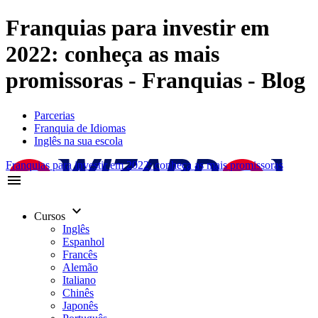
Franquias para investir em
2022: conheça as mais
promissoras - Franquias - Blog
Parcerias
Franquia de Idiomas
Inglês na sua escola
Franquias para investir em 2022: conheça as mais promissoras
menu
keyboard_arrow_down
Cursos
Inglês
Espanhol
Francês
Alemão
Italiano
Chinês
Japonês