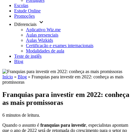
Português
Escolas
Estude Online
Promoções
keyboard_arrow_down
Diferenciais
Aplicativo Wiz.me
Aulas presenciais
Aulas Wizkids
Certificação e exames internacionais
Modalidades de aula
Teste de inglês
Blog
Início
»
Blog
»
Franquias para investir em 2022: conheça as mais
promissoras
Franquias para investir em 2022: conheça
as mais promissoras
6 minutos de leitura.
Quando o assunto é
franquias para investir
, especialistas apontam
que o ano de 2022 será de retomada do crescimento para o setor no