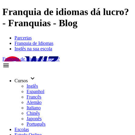
Franquia de idiomas dá lucro?
- Franquias - Blog
Parcerias
Franquia de Idiomas
Inglês na sua escola
Franquia de idiomas dá lucro?
menu
keyboard_arrow_down
Cursos
Inglês
Espanhol
Francês
Alemão
Italiano
Chinês
Japonês
Português
Escolas
Estude Online