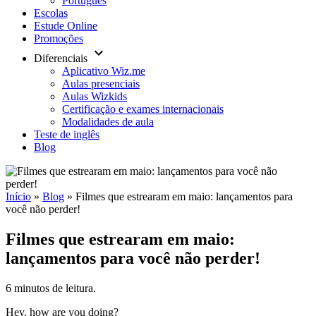
Português
Escolas
Estude Online
Promoções
keyboard_arrow_down
Diferenciais
Aplicativo Wiz.me
Aulas presenciais
Aulas Wizkids
Certificação e exames internacionais
Modalidades de aula
Teste de inglês
Blog
Início
»
Blog
»
Filmes que estrearam em maio: lançamentos para
você não perder!
Filmes que estrearam em maio:
lançamentos para você não perder!
6 minutos de leitura.
Hey, how are you doing?