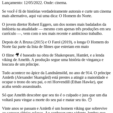
Lançamento: 12/05/2022. Onde: cinema.
Se você é fã de histórias verdadeiramente autorais e curte um cinema
mais alternativo, aqui vai uma dica: O Homem do Norte.
O jovem diretor Robert Eggers, um dos nomes mais badalados da
indústria na atualidade — mesmo com apenas três produções em seu
currículo —, vem com o seu mais recente e ambicioso trabalho.
Depois de A Bruxa (2015) e O Farol (2019), o longa O Homem do
Norte faz parte da lista de filmes que estreiam em maio
O filme 🎥 é baseado na obra de Shakespeare, Hamlet, e a lenda
viking de Amelth. A produção segue uma história de vingança e
loucura de um príncipe.
Tudo acontece no ápice da Landnámsöld, no ano de 914. O príncipe
Amleth (Alexander Skarsgård) está prestes a atingir a maioridade e
ocupar o trono do seu pai, o rei Horvendill (Ethan Hawke), que
acaba sendo assassinado.
Só que Amelth descobre que seu tio é o culpado e jura que um dia
voltará para vingar a morte do seu pai e matar seu tio. 😶
Vinte anos se passam e Amleth é um homem viking que sobrevive
ao saquear aldeias eslavas. Ao conhecer uma vidente, lembra que