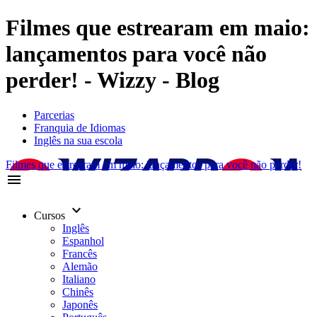
Filmes que estrearam em maio:
lançamentos para você não
perder! - Wizzy - Blog
Parcerias
Franquia de Idiomas
Inglês na sua escola
Filmes que estrearam em maio: lançamentos para você não perder!
menu
keyboard_arrow_down
Cursos
Inglês
Espanhol
Francês
Alemão
Italiano
Chinês
Japonês