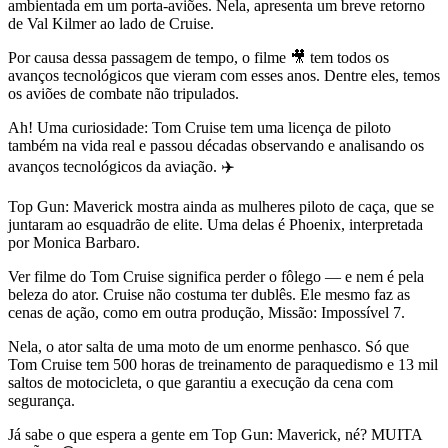
ambientada em um porta-aviões. Nela, apresenta um breve retorno
de Val Kilmer ao lado de Cruise.
Por causa dessa passagem de tempo, o filme 🎥 tem todos os
avanços tecnológicos que vieram com esses anos. Dentre eles, temos
os aviões de combate não tripulados.
Ah! Uma curiosidade: Tom Cruise tem uma licença de piloto
também na vida real e passou décadas observando e analisando os
avanços tecnológicos da aviação. ✈️
Top Gun: Maverick mostra ainda as mulheres piloto de caça, que se
juntaram ao esquadrão de elite. Uma delas é Phoenix, interpretada
por Monica Barbaro.
Ver filme do Tom Cruise significa perder o fôlego — e nem é pela
beleza do ator. Cruise não costuma ter dublês. Ele mesmo faz as
cenas de ação, como em outra produção, Missão: Impossível 7.
Nela, o ator salta de uma moto de um enorme penhasco. Só que
Tom Cruise tem 500 horas de treinamento de paraquedismo e 13 mil
saltos de motocicleta, o que garantiu a execução da cena com
segurança.
Já sabe o que espera a gente em Top Gun: Maverick, né? MUITA