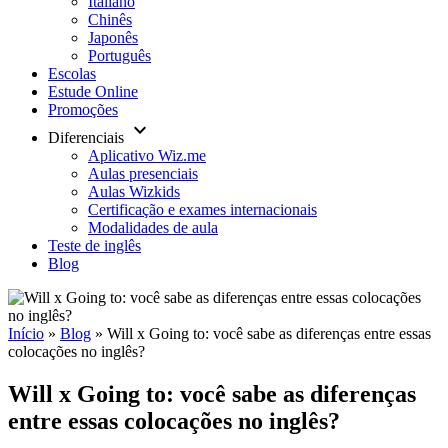
Italiano
Chinês
Japonês
Português
Escolas
Estude Online
Promoções
keyboard_arrow_down
Diferenciais
Aplicativo Wiz.me
Aulas presenciais
Aulas Wizkids
Certificação e exames internacionais
Modalidades de aula
Teste de inglês
Blog
Início
»
Blog
»
Will x Going to: você sabe as diferenças entre essas
colocações no inglês?
Will x Going to: você sabe as diferenças
entre essas colocações no inglês?