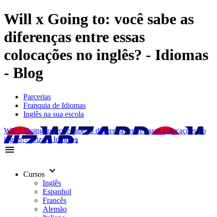
Will x Going to: você sabe as
diferenças entre essas
colocações no inglês? - Idiomas
- Blog
Parcerias
Franquia de Idiomas
Inglês na sua escola
Will x Going to: você sabe as diferenças entre essas colocações no
inglês?- Wizard Idiomas
menu
keyboard_arrow_down
Cursos
Inglês
Espanhol
Francês
Alemão