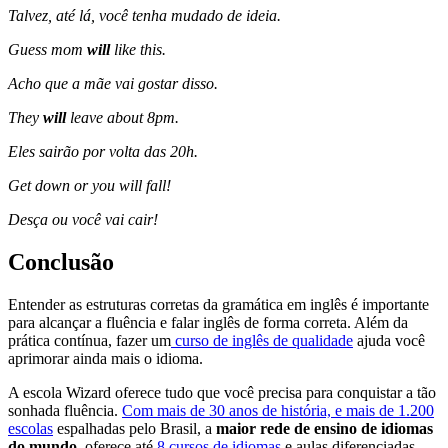
Talvez, até lá, você tenha mudado de ideia.
Guess mom
will
like this.
Acho que a mãe vai gostar disso.
They
will
leave about 8pm.
Eles sairão por volta das 20h.
Get down or you will fall!
Desça ou você vai cair!
Conclusão
Entender as estruturas corretas da gramática em inglês é importante
para alcançar a fluência e falar inglês de forma correta. Além da
prática contínua, fazer um
curso de inglês de qualidade
ajuda você
aprimorar ainda mais o idioma.
A escola Wizard oferece tudo que você precisa para conquistar a tão
sonhada fluência.
Com mais de 30 anos de história, e mais de 1.200
escolas
espalhadas pelo Brasil, a
maior rede de ensino de idiomas
do mundo
, oferece até
8 cursos de idiomas
e aulas diferenciadas.