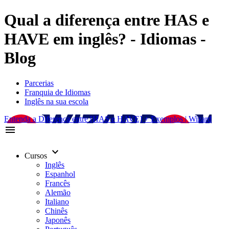
Qual a diferença entre HAS e
HAVE em inglês? - Idiomas -
Blog
Parcerias
Franquia de Idiomas
Inglês na sua escola
Entenda a Diferença entre [HAS e HAVE] + Exemplos | Wizard
menu
keyboard_arrow_down
Cursos
Inglês
Espanhol
Francês
Alemão
Italiano
Chinês
Japonês