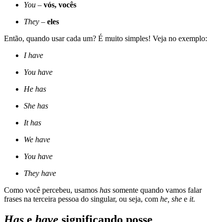
You
–
vós, vocês
They
–
eles
Então, quando usar cada um? É muito simples! Veja no exemplo:
I have
You have
He has
She has
It has
We have
You have
They have
Como você percebeu, usamos
has
somente quando vamos falar
frases na terceira pessoa do singular, ou seja, com
he, she
e
it.
Has
e
have
significando posse