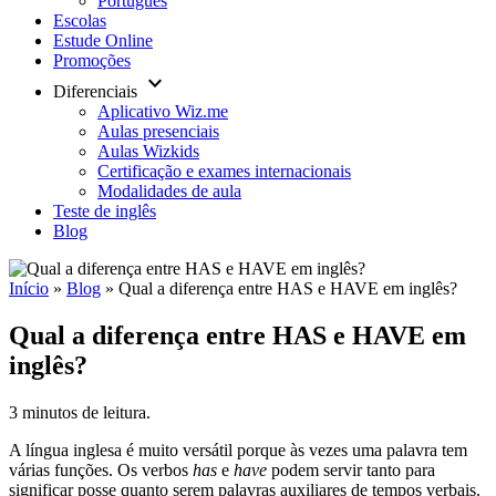
Português
Escolas
Estude Online
Promoções
keyboard_arrow_down
Diferenciais
Aplicativo Wiz.me
Aulas presenciais
Aulas Wizkids
Certificação e exames internacionais
Modalidades de aula
Teste de inglês
Blog
Início
»
Blog
»
Qual a diferença entre HAS e HAVE em inglês?
Qual a diferença entre HAS e HAVE em
inglês?
3 minutos de leitura.
A língua inglesa é muito versátil porque às vezes uma palavra tem
várias funções. Os verbos
has
e
have
podem servir tanto para
significar posse quanto serem palavras auxiliares de tempos verbais.