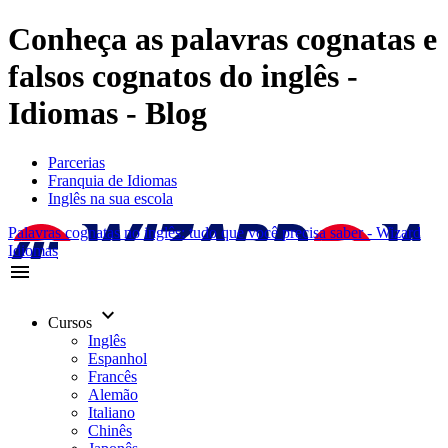
Conheça as palavras cognatas e
falsos cognatos do inglês -
Idiomas - Blog
Parcerias
Franquia de Idiomas
Inglês na sua escola
Palavras cognatas no inglês: tudo que você precisa saber - Wizard
Idiomas
menu
keyboard_arrow_down
Cursos
Inglês
Espanhol
Francês
Alemão
Italiano
Chinês