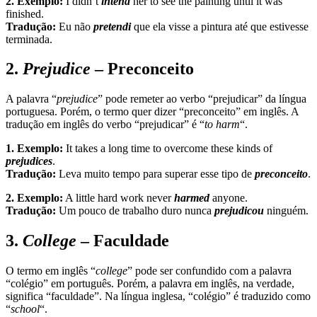
2. Exemplo:
I didn’t
intend
her to see the painting until it was
finished.
Tradução:
Eu não
pretendi
que ela visse a pintura até que estivesse
terminada.
2.
Prejudice
– Preconceito
A palavra “
prejudice
” pode remeter ao verbo “prejudicar” da língua
portuguesa. Porém, o termo quer dizer “preconceito” em inglês. A
tradução em inglês do verbo “prejudicar” é “
to harm
“.
1. Exemplo:
It takes a long time to overcome these kinds of
prejudices
.
Tradução:
Leva muito tempo para superar esse tipo de
preconceito
.
2. Exemplo:
A little hard work never
harmed
anyone.
Tradução:
Um pouco de trabalho duro nunca
prejudicou
ninguém.
3.
College
– Faculdade
O termo em inglês “
college
” pode ser confundido com a palavra
“colégio” em português. Porém, a palavra em inglês, na verdade,
significa “faculdade”. Na língua inglesa, “colégio” é traduzido como
“
school
“.