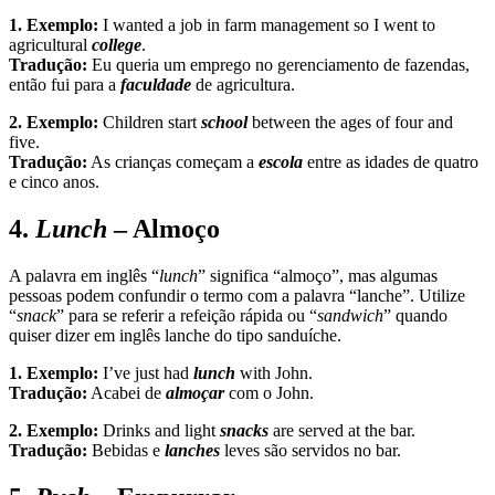
1. Exemplo:
I wanted a job in farm management so I went to
agricultural
college
.
Tradução:
Eu queria um emprego no gerenciamento de fazendas,
então fui para a
faculdade
de agricultura.
2. Exemplo:
Children start
school
between the ages of four and
five.
Tradução:
As crianças começam a
escola
entre as idades de quatro
e cinco anos.
4.
Lunch
– Almoço
A palavra em inglês “
lunch
” significa “almoço”, mas algumas
pessoas podem confundir o termo com a palavra “lanche”. Utilize
“
snack
” para se referir a refeição rápida ou “
sandwich
” quando
quiser dizer em inglês lanche do tipo sanduíche.
1. Exemplo:
I’ve just had
lunch
with John.
Tradução:
Acabei de
almoçar
com o John.
2. Exemplo:
Drinks and light
snacks
are served at the bar.
Tradução:
Bebidas e
lanches
leves são servidos no bar.