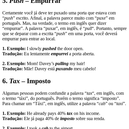
5.
Push
– Empurrar
Certamente você já deve ter puxado uma porta que estava com
“
push
” escrito. Afinal, a palavra parece muito com “puxe” em
português. Mas, na verdade, o termo em inglês quer dizer
“empurrar”. A palavra “puxar”, em inglês, é “
pull
“. Portanto, sempre
que se deparar com a escrita “
push
” em uma porta, você deverá
empurrar para entrar ao local.
1. Exemplo:
I slowly
pushed
the door open.
Tradução:
Eu lentamente
empurrei
a porta aberta.
2. Exemplo:
Mom! Davey’s
pulling
my hair!
Tradução:
Mãe! Davey está
puxando
meu cabelo!
6.
Tax
– Imposto
Algumas pessoas podem confundir a palavra “
tax
“, em inglês, com
o termo “táxi”, do português. Porém o termo significa “imposto”.
Para chamar um “Táxi”, em inglês, utilize a palavra “
cab
” ou “
taxi
”.
1. Exemplo:
He already pays 40%
tax
on his income.
Tradução:
Ele já paga 40% de
imposto
sobre sua renda.
2. Exemplo:
I took a
cab
to the airport.