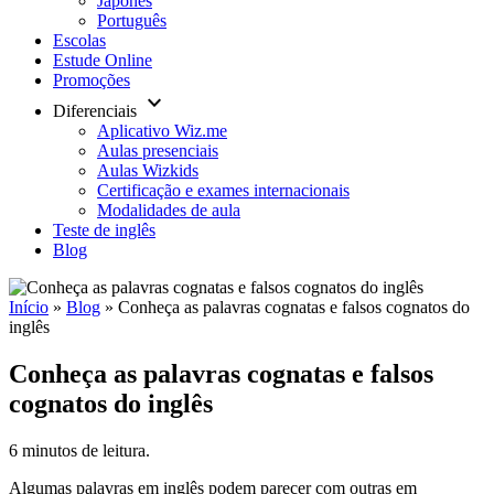
Japonês
Português
Escolas
Estude Online
Promoções
keyboard_arrow_down
Diferenciais
Aplicativo Wiz.me
Aulas presenciais
Aulas Wizkids
Certificação e exames internacionais
Modalidades de aula
Teste de inglês
Blog
Início
»
Blog
»
Conheça as palavras cognatas e falsos cognatos do
inglês
Conheça as palavras cognatas e falsos
cognatos do inglês
6 minutos de leitura.
Algumas palavras em inglês podem parecer com outras em