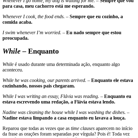
Whenever I go home, my dog is waiting for me. –
Sempre que vou
para casa, meu cachorro está me esperando.
Whenever I cook, the food ends. –
Sempre que eu cozinho, a
comida acaba.
I swim whenever I’m worried. –
Eu nado sempre que estou
preocupada.
While –
Enquanto
While
é usado durante uma determinada ação, enquanto algo
aconteceu.
While he was cooking, our parents arrived.
–
Enquanto ele estava
cozinhando, nossos pais chegaram.
While I was writing an essay, Flávia was reading. –
Enquanto eu
estava escrevendo uma redação, a Flávia estava lendo.
Nadine was cleaning the house while I was washing the dishes. –
Nadine estava limpando a casa enquanto eu lavava a louça.
Reparou que todas as vezes que as
time clauses
aparecem no início
da frase as orações foram separadas por vírgula? Pois é! Toda vez