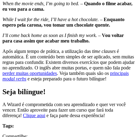
When the movie ends, I’m going to bed.
–
Quando o filme acabar,
eu vou para a cama.
While I wait for the ride, I’ll have a hot chocolate.
–
Enquanto
espero pela carona, vou tomar um chocolate quente.
I’ll come back home as soon as I finish my work.
–
Vou voltar
para casa assim que acabar meu trabalho.
Após algum tempo de prática, a utilização das
time clauses
é
automática. É um conteúdo bem simples de ser aplicado, sem muitas
regras para confundir. Existem diversos exercícios que podem ajudar
no aprendizado. O inglês abre muitas portas, e quem não fala pode
perder muitas oportunidades
. Veja também quais são os
principais
modal verbs
e esteja preparado para o futuro bilíngue!
Seja bilíngue!
A Wizard é comprometida com seu aprendizado e quer ver você
vencer. Então aproveite para fazer um curso que fará toda
diferença!
Clique aqui
e faça parte dessa experiência!
Tags:
Compartilhe: