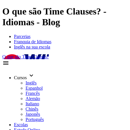
O que são Time Clauses? -
Idiomas - Blog
Parcerias
Franquia de Idiomas
Inglês na sua escola
O que são Time Clauses?
menu
keyboard_arrow_down
Cursos
Inglês
Espanhol
Francês
Alemão
Italiano
Chinês
Japonês
Português
Escolas
Estude Online