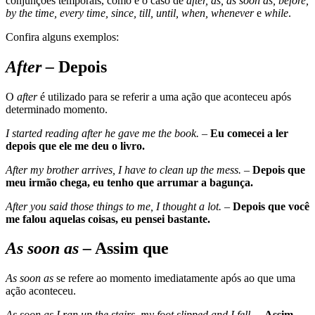
conjunções temporais, como é o caso de
after, as, as soon as, before,
by the time, every time, since, till, until, when, whenever
e
while
.
Confira alguns exemplos:
After –
Depois
O
after
é utilizado para se referir a uma ação que aconteceu após
determinado momento.
I started reading after he gave me the book. –
Eu comecei a ler
depois que ele me deu o livro.
After my brother arrives, I have to clean up the mess. –
Depois que
meu irmão chega, eu tenho que arrumar a bagunça.
After you said those things to me, I thought a lot. –
Depois que você
me falou aquelas coisas, eu pensei bastante.
As soon as –
Assim que
As soon as
se refere ao momento imediatamente após ao que uma
ação aconteceu.
As soon as I ran up the stairs, my foot slipped and I fell.
–
Assim