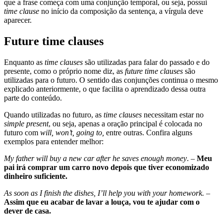
que a frase começa com uma conjunção temporal, ou seja, possui
time clause
no início da composição da sentença, a vírgula deve
aparecer.
Future time clauses
Enquanto as
time clauses
são utilizadas para falar do passado e do
presente, como o próprio nome diz, as
future time clauses
são
utilizadas para o futuro. O sentido das conjunções continua o mesmo
explicado anteriormente, o que facilita o aprendizado dessa outra
parte do conteúdo.
Quando utilizadas no futuro, as
time clauses
necessitam estar no
simple present
, ou seja, apenas a oração principal é colocada no
futuro com
will, won’t, going to,
entre outras. Confira alguns
exemplos para entender melhor:
My father will buy a new car after he saves enough money
. –
Meu
pai irá comprar um carro novo depois que tiver economizado
dinheiro suficiente.
As soon as I finish the dishes, I’ll help you with your homework.
–
Assim que eu acabar de lavar a louça, vou te ajudar com o
dever de casa.