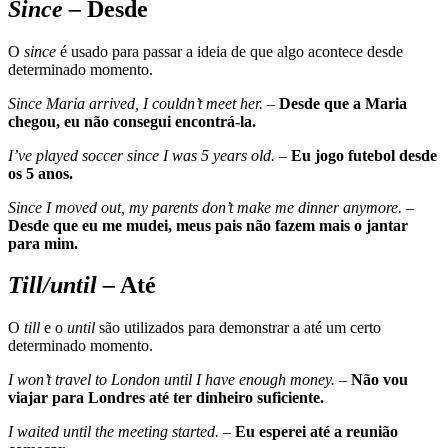
Since –
Desde
O
since
é usado para passar a ideia de que algo acontece desde
determinado momento.
Since Maria arrived, I couldn’t meet her.
–
Desde que a Maria
chegou, eu não consegui encontrá-la.
I’ve played soccer since I was 5 years old.
–
Eu jogo futebol desde
os 5 anos.
Since I moved out, my parents don’t make me dinner anymore. –
Desde que eu me mudei, meus pais não fazem mais o jantar
para mim.
Till/until –
Até
O
till
e o
until
são utilizados para demonstrar a até um certo
determinado momento.
I won’t travel to London until I have enough money. –
Não vou
viajar para Londres até ter dinheiro suficiente.
I waited until the meeting started. –
Eu esperei até a reunião