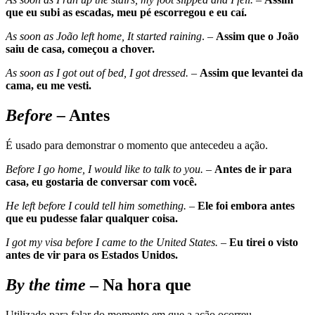
que eu subi as escadas, meu pé escorregou e eu caí.
As soon as João left home, It started raining
. –
Assim que o João
saiu de casa, começou a chover.
As soon as I got out of bed, I got dressed. –
Assim que levantei da
cama, eu me vesti.
Before –
Antes
É usado para demonstrar o momento que antecedeu a ação.
Before I go home, I would like to talk to you.
–
Antes de ir para
casa, eu gostaria de conversar com você.
He left before I could tell him something. –
Ele foi embora antes
que eu pudesse falar qualquer coisa.
I got my visa before I came to the United States. –
Eu tirei o visto
antes de vir para os Estados Unidos.
By the time
–
Na hora que
Utilizado para falar do momento em que a ação ocorreu.