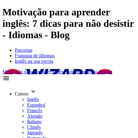
Motivação para aprender
inglês: 7 dicas para não desistir
- Idiomas - Blog
Parcerias
Franquia de Idiomas
Inglês na sua escola
Motivação para aprender inglês: 7 dicas para não desistir
menu
keyboard_arrow_down
Cursos
Inglês
Espanhol
Francês
Alemão
Italiano
Chinês
Japonês