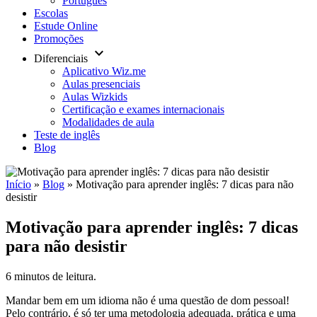
Português
Escolas
Estude Online
Promoções
keyboard_arrow_down
Diferenciais
Aplicativo Wiz.me
Aulas presenciais
Aulas Wizkids
Certificação e exames internacionais
Modalidades de aula
Teste de inglês
Blog
Início
»
Blog
»
Motivação para aprender inglês: 7 dicas para não
desistir
Motivação para aprender inglês: 7 dicas
para não desistir
6 minutos de leitura.
Mandar bem em um idioma não é uma questão de dom pessoal!
Pelo contrário, é só ter uma metodologia adequada, prática e uma