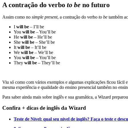
A contração do verbo
to be
no futuro
Assim como no
simple present
, a contração do verbo
to be
também ac
I
will be
– I’ll be
You
will be
– You’ll be
He
will be
– He’ll be
She
will be
– She’ll be
It
will be
– It’ll be
We
will be
– We’ll be
You
will be
– You’ll be
They
will be
– They’ll be
Viu só como com vários exemplos e algumas explicações ficou fácil 
mesma experiência e qualidade do ensino presencial também no ensin
Para saber ainda mais sobre inglês e sua gramática, a Wizard prepar
Confira + dicas de inglês da Wizard
Teste de Nível: qual seu nível de inglês? Faça o teste e desc