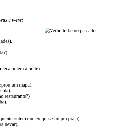
was
e
were
:
ades).
da?)
.
ioteca ontem à noite).
omprou um mapa).
cola).
no restaurante?)
ha).
quente ontem que eu quase fui pra praia).
ra nevar).