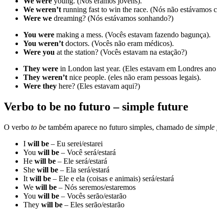
We were
young. (Nós éramos jovens).
We weren’t
running fast to win the race. (Nós não estávamos c
Were we
dreaming? (Nós estávamos sonhando?)
You were
making a mess. (Vocês estavam fazendo bagunça).
You weren’t
doctors. (Vocês não eram médicos).
Were you
at the station? (Vocês estavam na estação?)
They were
in London last year. (Eles estavam em Londres ano
They weren’t
nice people. (eles não eram pessoas legais).
Were they
here? (Eles estavam aqui?)
Verbo to be no futuro – simple future
O verbo
to be
também aparece no futuro simples, chamado de
simple 
I
will be
– Eu serei/estarei
You
will be
– Você será/estará
He
will be
– Ele será/estará
She
will be
– Ela será/estará
It
will be
– Ele e ela (coisas e animais) será/estará
We
will be
– Nós seremos/estaremos
You
will be
– Vocês serão/estarão
They
will be
– Eles serão/estarão