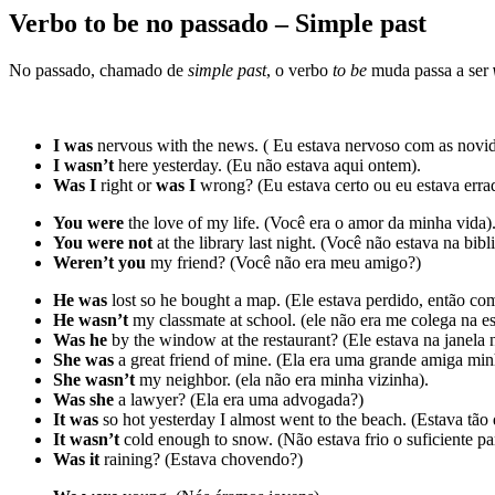
Verbo to be no passado – Simple past
No passado, chamado de
simple past
, o verbo
to be
muda passa a ser
I was
nervous with the news. ( Eu estava nervoso com as novid
I wasn’t
here yesterday. (Eu não estava aqui ontem).
Was I
right or
was I
wrong? (Eu estava certo ou eu estava erra
You were
the love of my life. (Você era o amor da minha vida)
You were not
at the library last night. (Você não estava na bibl
Weren’t you
my friend? (Você não era meu amigo?)
He was
lost so he bought a map. (Ele estava perdido, então c
He wasn’t
my classmate at school. (ele não era me colega na es
Was he
by the window at the restaurant? (Ele estava na janela 
She was
a great friend of mine. (Ela era uma grande amiga min
She wasn’t
my neighbor. (ela não era minha vizinha).
Was she
a lawyer? (Ela era uma advogada?)
It was
so hot yesterday I almost went to the beach. (Estava tão 
It wasn’t
cold enough to snow. (Não estava frio o suficiente pa
Was it
raining? (Estava chovendo?)