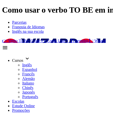
Como usar o verbo TO BE em ing
Parcerias
Franquia de Idiomas
Inglês na sua escola
👉 Verbo To Be: O que é e Como Usar +【Exemplos】| Wizard
menu
keyboard_arrow_down
Cursos
Inglês
Espanhol
Francês
Alemão
Italiano
Chinês
Japonês
Português
Escolas
Estude Online
Promoções