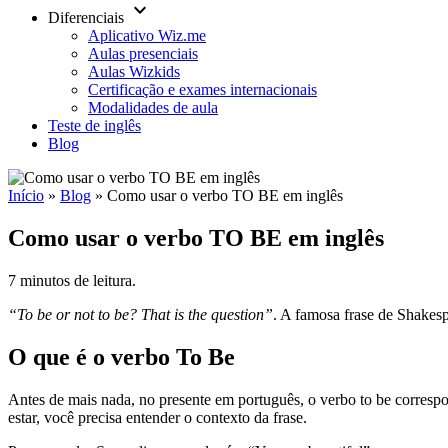
keyboard_arrow_down
Diferenciais
Aplicativo Wiz.me
Aulas presenciais
Aulas Wizkids
Certificação e exames internacionais
Modalidades de aula
Teste de inglês
Blog
Início
»
Blog
»
Como usar o verbo TO BE em inglês
Como usar o verbo TO BE em inglês
7 minutos de leitura.
“To be or not to be? That is the question”
. A famosa frase de Shakesp
O que é o verbo To Be
Antes de mais nada, no presente em português, o verbo to be correspon
estar, você precisa entender o contexto da frase.