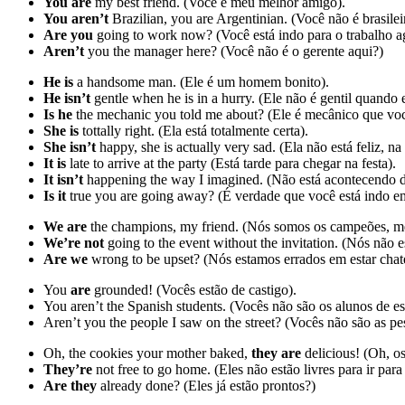
You are
my best friend. (Você é meu melhor amigo).
You aren’t
Brazilian, you are Argentinian. (Você não é brasilei
Are you
going to work now? (Você está indo para o trabalho a
Aren’t
you the manager here? (Você não é o gerente aqui?)
He is
a handsome man. (Ele é um homem bonito).
He isn’t
gentle when he is in a hurry. (Ele não é gentil quando 
Is he
the mechanic you told me about? (Ele é mecânico que voc
She is
tottally right. (Ela está totalmente certa).
She isn’t
happy, she is actually very sad. (Ela não está feliz, na 
It is
late to arrive at the party (Está tarde para chegar na festa).
It isn’t
happening the way I imagined. (Não está acontecendo d
Is it
true you are going away? (É verdade que você está indo e
We are
the champions, my friend. (Nós somos os campeões, m
We’re not
going to the event without the invitation. (Nós não 
Are we
wrong to be upset? (Nós estamos errados em estar chat
You
are
grounded! (Vocês estão de castigo).
You aren’t the Spanish students. (Vocês não são os alunos de e
Aren’t you the people I saw on the street? (Vocês não são as pe
Oh, the cookies your mother baked,
they are
delicious! (Oh, os
They’re
not free to go home. (Eles não estão livres para ir para
Are they
already done? (Eles já estão prontos?)