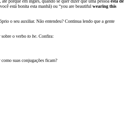
im, até porque em inglês, quando se quer dizer que uma pessoa
está de
(você está bonita esta manhã) ou “you are beautiful
wearing this
 próprio o seu auxiliar. Não entendeu? Continua lendo que a gente
r sobre o verbo
to be
. Confira:
er como suas conjugações ficam?