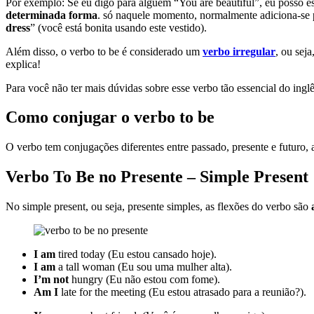
Por exemplo: Se eu digo para alguém “You are beautiful”, eu posso e
determinada forma
. só naquele momento, normalmente adiciona-se p
dress
” (você está bonita usando este vestido).
Além disso, o verbo to be é considerado um
verbo irregular
, ou sej
explica!
Para você não ter mais dúvidas sobre esse verbo tão essencial do ing
Como conjugar o verbo to be
O verbo tem conjugações diferentes entre passado, presente e futuro
Verbo To Be no Presente – Simple Present
No simple present, ou seja, presente simples, as flexões do verbo são
I am
tired today (Eu estou cansado hoje).
I am
a tall woman (Eu sou uma mulher alta).
I’m
not
hungry (Eu não estou com fome).
Am I
late for the meeting (Eu estou atrasado para a reunião?).