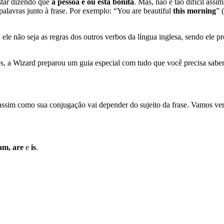
star dizendo que
a pessoa é ou está bonita
. Mas, não é tão difícil ass
alavras junto à frase. Por exemplo: “You are beautiful
this morning
” 
a, ele não seja as regras dos outros verbos da língua inglesa, sendo ele
lês, a Wizard preparou um guia especial com tudo que você precisa sabe
, assim como sua conjugação vai depender do sujeito da frase. Vamos v
am, are
e
is
.