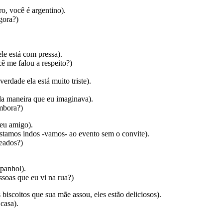
ro, você é argentino).
gora?)
ele está com pressa).
ê me falou a respeito?)
verdade ela está muito triste).
a maneira que eu imaginava).
mbora?)
eu amigo).
estamos indos -vamos- ao evento sem o convite).
eados?)
spanhol).
ssoas que eu vi na rua?)
 biscoitos que sua mãe assou, eles estão deliciosos).
 casa).