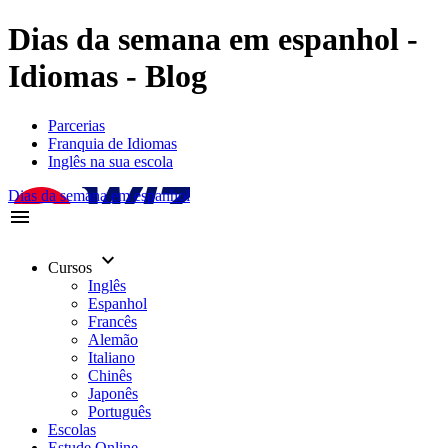
Dias da semana em espanhol -
Idiomas - Blog
Parcerias
Franquia de Idiomas
Inglês na sua escola
Dias da semana em espanhol
menu
keyboard_arrow_down
Cursos
Inglês
Espanhol
Francês
Alemão
Italiano
Chinês
Japonês
Português
Escolas
Estude Online