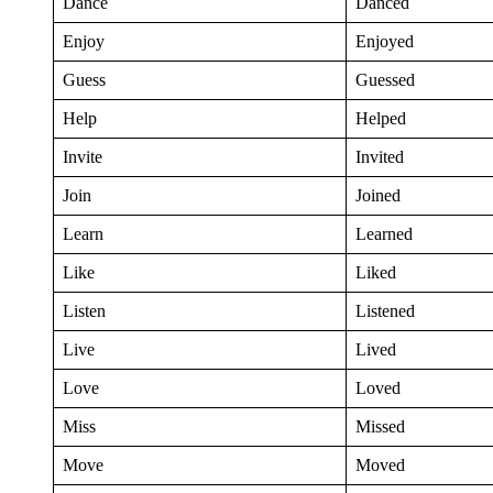
Dance
Danced
Enjoy
Enjoyed
Guess
Guessed
Help
Helped
Invite
Invited
Join
Joined
Learn
Learned
Like
Liked
Listen
Listened
Live
Lived
Love
Loved
Miss
Missed
Move
Moved