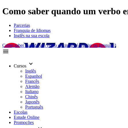
Como saber quando um verbo em 
Parcerias
Franquia de Idiomas
Inglês na sua escola
Como saber quando um verbo em inglês é regular ou irregular?
menu
keyboard_arrow_down
Cursos
Inglês
Espanhol
Francês
Alemão
Italiano
Chinês
Japonês
Português
Escolas
Estude Online
Promoções