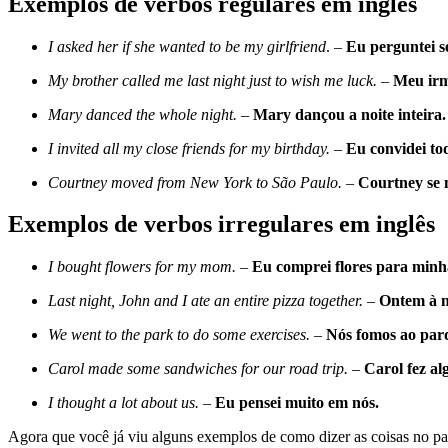
Exemplos de verbos regulares em inglês
I asked her if she wanted to be my girlfriend
. –
Eu perguntei s
My brother called me last night just to wish me luck.
–
Meu irm
Mary danced the whole night.
–
Mary dançou a noite inteira.
I invited all my close friends for my birthday.
–
Eu convidei to
Courtney moved from New York to São Paulo.
–
Courtney se 
Exemplos de verbos irregulares em inglês
I bought flowers for my mom.
–
Eu comprei flores para minh
Last night, John and I ate an entire pizza together.
–
Ontem à n
We went to the park to do some exercises.
–
Nós fomos ao parq
Carol made some sandwiches for our road trip.
–
Carol fez al
I thought a lot about us.
–
Eu pensei muito em nós.
Agora que você já viu alguns exemplos de como dizer as coisas no pass