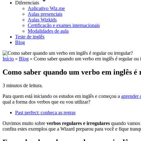
keyboard_arrow_down
Diferenciais
Aplicativo Wiz.me
Aulas presenciais
Aulas Wizkids
Certificação e exames internacionais
Modalidades de aula
Teste de inglês
Blog
Início
»
Blog
»
Como saber quando um verbo em inglês é regular ou i
Como saber quando um verbo em inglês é r
3 minutos de leitura.
Para quem está iniciando os estudos em inglês e começou a
aprender 
qual a forma dos verbos que eu vou utilizar?
Past perfect: conheça as regras
Ouvimos muito sobre
verbos regulares e irregulares
quando vamos f
confira estes exemplos que a Wizard preparou para você e fique tranqu