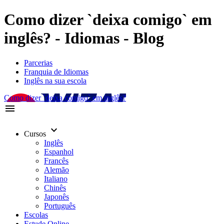
Como dizer `deixa comigo` em
inglês? - Idiomas - Blog
Parcerias
Franquia de Idiomas
Inglês na sua escola
Como dizer `deixa comigo` em inglês?
menu
keyboard_arrow_down
Cursos
Inglês
Espanhol
Francês
Alemão
Italiano
Chinês
Japonês
Português
Escolas
Estude Online