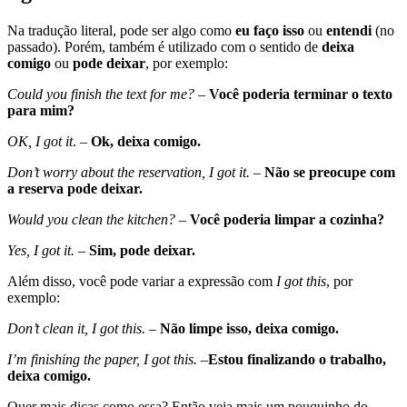
Na tradução literal, pode ser algo como
eu faço isso
ou
entendi
(no
passado). Porém, também é utilizado com o sentido de
deixa
comigo
ou
pode deixar
, por exemplo:
Could you finish the text for me?
–
Você poderia terminar o texto
para mim?
OK, I got it
. –
Ok, deixa comigo.
Don’t worry about the reservation, I got it.
–
Não se preocupe com
a reserva pode deixar.
Would you clean the kitchen?
–
Você poderia limpar a cozinha?
Yes, I got it.
–
Sim, pode deixar.
Além disso, você pode variar a expressão com
I got this
, por
exemplo:
Don’t clean it, I got this.
–
Não limpe isso, deixa comigo.
I’m finishing the paper, I got this. –
Estou finalizando o trabalho,
deixa comigo.
Quer mais dicas como essa? Então veja mais um pouquinho do