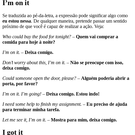
I’m on it
Se traduzida ao pé-da-letra, a expressão pode significar algo como
eu estou nessa
. De qualquer maneira, pretende passar um sentido
próximo de que você é capaz de realizar a ação. Veja:
Who could buy the food for tonight?
–
Quem vai comprar a
comida para hoje à noite?
I’m on it.
–
Deixa comigo.
Don’t worry about this, I’m on it.
–
Não se preocupe com isso,
deixa comigo.
Could someone open the door, please?
–
Alguém poderia abrir a
porta, por favor?
I’m on it. I’m going!
–
Deixa comigo. Estou indo!
I need some help to finish my assignment.
–
Eu preciso de ajuda
para terminar minha tarefa.
Let me see it, I’m on it
. –
Mostra para mim, deixa comigo.
I got it