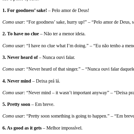
1.
For goodness’ sake!
– Pelo amor de Deus!
Como usar:
“For goodness’ sake, hurry up!” – “Pelo amor de Deus, s
2.
To have no clue
– Não ter a menor ideia.
Como usar:
“I have no clue what I’m doing.” – “Eu não tenho a meno
3.
Never heard of
– Nunca ouvi falar.
Como usar:
“Never heard of that singer.” – “Nunca ouvi falar daquele
4.
Never mind
– Deixa prá lá.
Como usar:
“Never mind – it wasn’t important anyway” – “Deixa pra
5.
Pretty soon
– Em breve.
Como usar:
“Pretty soon something is going to happen.” – “Em breve
6.
As good as it gets
– Melhor impossível.