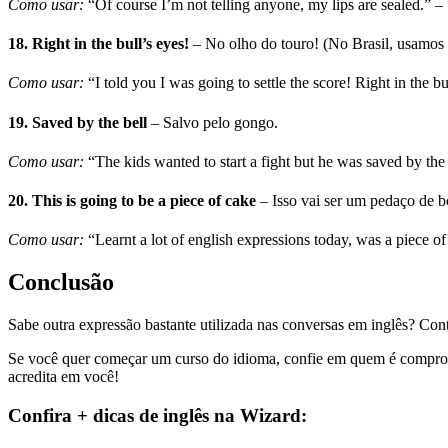
Como usar:
“Of course I’m not telling anyone, my lips are sealed.” 
18.
Right in the bull’s eyes!
– No olho do touro! (No Brasil, usamos 
Como usar:
“I told you I was going to settle the score! Right in the b
19.
Saved by the bell
– Salvo pelo gongo.
Como usar:
“The kids wanted to start a fight but he was saved by t
20.
This is going to be a piece of cake
– Isso vai ser um pedaço de bo
Como usar:
“Learnt a lot of english expressions today, was a piece o
Conclusão
Sabe outra expressão bastante utilizada nas conversas em inglês? Con
Se você quer começar um curso do idioma, confie em quem é compro
acredita em você!
Confira + dicas de inglês na Wizard: