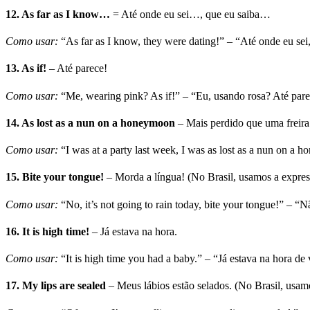
12.
As far as I know…
= Até onde eu sei…, que eu saiba…
Como usar:
“As far as I know, they were dating!” – “Até onde eu se
13.
As if!
– Até parece!
Como usar:
“Me, wearing pink? As if!” – “Eu, usando rosa? Até pare
14.
As lost as a nun on a honeymoon
– Mais perdido que uma freira
Como usar:
“I was at a party last week, I was as lost as a nun on a
15.
Bite your tongue!
– Morda a língua! (No Brasil, usamos a express
Como usar:
“No, it’s not going to rain today, bite your tongue!” – “N
16.
It is high time!
– Já estava na hora.
Como usar:
“It is high time you had a baby.” – “Já estava na hora de
17.
My lips are sealed
– Meus lábios estão selados. (No Brasil, usa