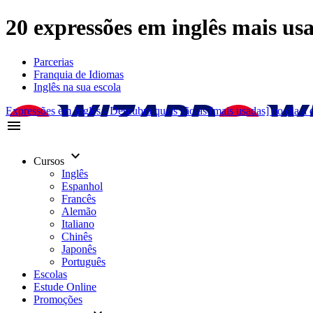
20 expressões em inglês mais us
Parcerias
Franquia de Idiomas
Inglês na sua escola
Expressões em Inglês - Descubra quais são as [mais usadas] no dia a 
menu
keyboard_arrow_down
Cursos
Inglês
Espanhol
Francês
Alemão
Italiano
Chinês
Japonês
Português
Escolas
Estude Online
Promoções