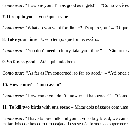
Como usar:
“How are you? I’m as good as it gets!” – “Como você es
7.
It is up to you
– Você quem sabe.
Como usar:
“What do you want for dinner? It’s up to you.” – “O que
8.
Take your time
– Use o tempo que for necessário.
Como usar:
“You don’t need to hurry, take your time.” – “Não precisa
9.
So far, so good
– Até aqui, tudo bem.
Como usar: “
As far as I’m concerned; so far, so good.” – “Até onde 
10.
How come?
– Como assim?
Como usar:
“How come you don’t know what happened?” – “Como a
11.
To kill two birds with one stone
– Matar dois pássaros com uma 
Como usar:
“I have to buy milk and you have to buy bread, we can ki
matar dois coelhos com uma cajadada só se nós formos ao supermerca