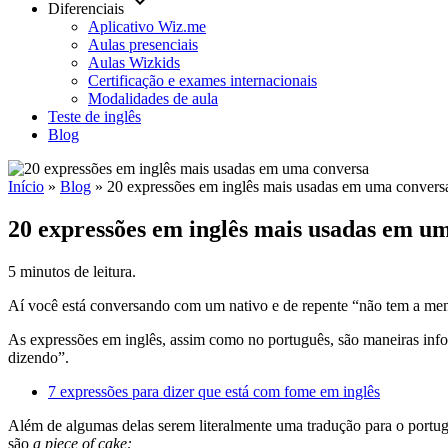
keyboard_arrow_down
Diferenciais
Aplicativo Wiz.me
Aulas presenciais
Aulas Wizkids
Certificação e exames internacionais
Modalidades de aula
Teste de inglês
Blog
Início
»
Blog
»
20 expressões em inglês mais usadas em uma convers
20 expressões em inglês mais usadas em u
5 minutos de leitura.
Aí você está conversando com um nativo e de repente “não tem a menor
As expressões em inglês, assim como no português, são maneiras inf
dizendo”.
7 expressões para dizer que está com fome em inglês
Além de algumas delas serem literalmente uma tradução para o portug
são
a piece of cake: