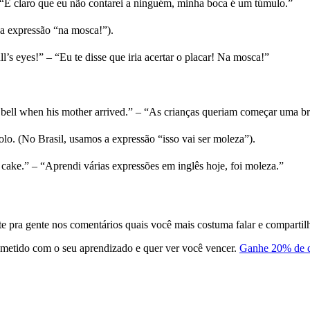
– “É claro que eu não contarei a ninguém, minha boca é um túmulo.”
a expressão “na mosca!”).
ull’s eyes!” – “Eu te disse que iria acertar o placar! Na mosca!”
he bell when his mother arrived.” – “As crianças queriam começar uma 
lo. (No Brasil, usamos a expressão “isso vai ser moleza”).
f cake.” – “Aprendi várias expressões em inglês hoje, foi moleza.”
te pra gente nos comentários quais você mais costuma falar e compartil
metido com o seu aprendizado e quer ver você vencer.
Ganhe 20% de d