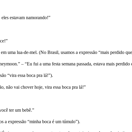
i, eles estavam namorando!”
ce!”
 em uma lua-de-mel. (No Brasil, usamos a expressão “mais perdido que 
 honeymoon.” – “Eu fui a uma festa semana passada, estava mais perdido 
ão “vira essa boca pra lá!”).
ão, não vai chover hoje, vira essa boca pra lá!”
 você ter um bebê.”
mos a expressão “minha boca é um túmulo”).