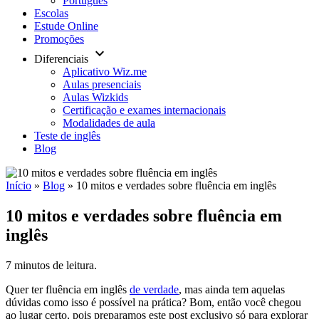
Português
Escolas
Estude Online
Promoções
keyboard_arrow_down
Diferenciais
Aplicativo Wiz.me
Aulas presenciais
Aulas Wizkids
Certificação e exames internacionais
Modalidades de aula
Teste de inglês
Blog
Início
»
Blog
»
10 mitos e verdades sobre fluência em inglês
10 mitos e verdades sobre fluência em
inglês
7 minutos de leitura.
Quer ter fluência em inglês
de verdade
, mas ainda tem aquelas
dúvidas como isso é possível na prática? Bom, então você chegou
ao lugar certo, pois preparamos este post exclusivo só para explorar