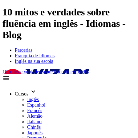
10 mitos e verdades sobre
fluência em inglês - Idiomas -
Blog
Parcerias
Franquia de Idiomas
Inglês na sua escola
10 mitos e verdades sobre fluência em inglês
menu
keyboard_arrow_down
Cursos
Inglês
Espanhol
Francês
Alemão
Italiano
Chinês
Japonês