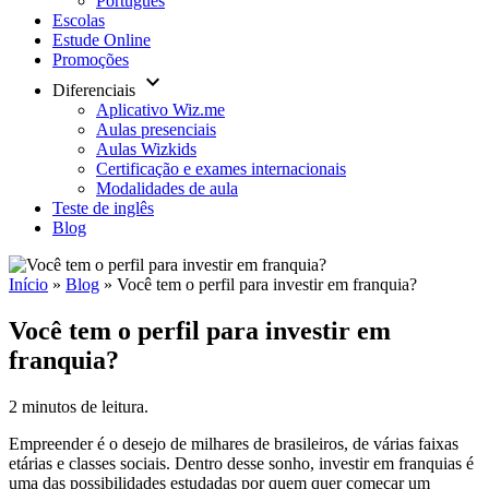
Português
Escolas
Estude Online
Promoções
keyboard_arrow_down
Diferenciais
Aplicativo Wiz.me
Aulas presenciais
Aulas Wizkids
Certificação e exames internacionais
Modalidades de aula
Teste de inglês
Blog
Início
»
Blog
»
Você tem o perfil para investir em franquia?
Você tem o perfil para investir em
franquia?
2 minutos de leitura.
Empreender é o desejo de milhares de brasileiros, de várias faixas
etárias e classes sociais. Dentro desse sonho, investir em franquias é
uma das possibilidades estudadas por quem quer começar um