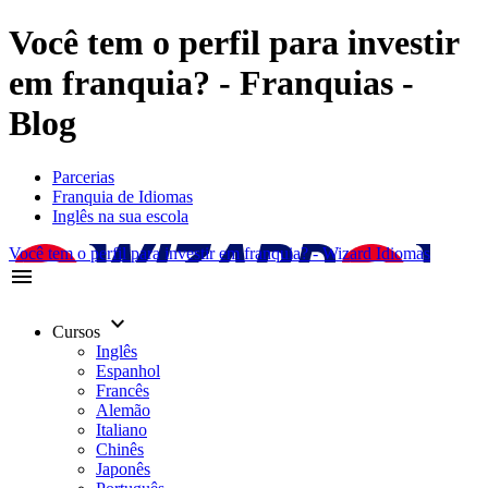
Você tem o perfil para investir
em franquia? - Franquias -
Blog
Parcerias
Franquia de Idiomas
Inglês na sua escola
Você tem o perfil para investir em franquia? - Wizard Idiomas
menu
keyboard_arrow_down
Cursos
Inglês
Espanhol
Francês
Alemão
Italiano
Chinês
Japonês