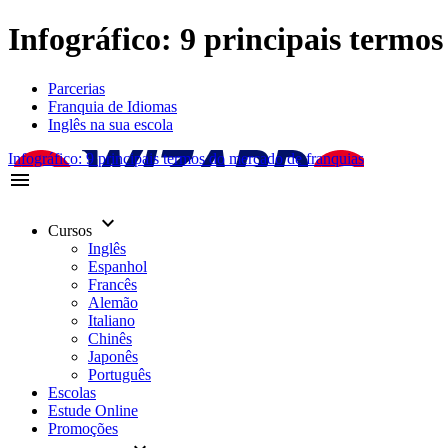
Infográfico: 9 principais termo
Parcerias
Franquia de Idiomas
Inglês na sua escola
Infográfico: 9 principais termos do mercado de franquias
menu
keyboard_arrow_down
Cursos
Inglês
Espanhol
Francês
Alemão
Italiano
Chinês
Japonês
Português
Escolas
Estude Online
Promoções