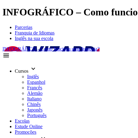
INFOGRÁFICO – Como funciona
Parcerias
Franquia de Idiomas
Inglês na sua escola
INFOGRÁFICO - Como funciona uma franquia?
menu
keyboard_arrow_down
Cursos
Inglês
Espanhol
Francês
Alemão
Italiano
Chinês
Japonês
Português
Escolas
Estude Online
Promoções