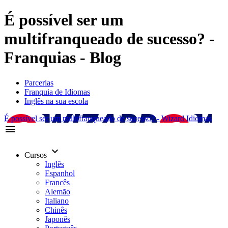
É possível ser um
multifranqueado de sucesso? -
Franquias - Blog
Parcerias
Franquia de Idiomas
Inglês na sua escola
É possível ser um multifranqueado de sucesso? - Wizard Idiomas
menu
keyboard_arrow_down
Cursos
Inglês
Espanhol
Francês
Alemão
Italiano
Chinês
Japonês