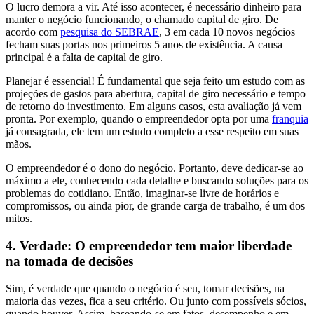
O lucro demora a vir. Até isso acontecer, é necessário dinheiro para
manter o negócio funcionando, o chamado capital de giro. De
acordo com
pesquisa do SEBRAE
, 3 em cada 10 novos negócios
fecham suas portas nos primeiros 5 anos de existência. A causa
principal é a falta de capital de giro.
Planejar é essencial! É fundamental que seja feito um estudo com as
projeções de gastos para abertura, capital de giro necessário e tempo
de retorno do investimento. Em alguns casos, esta avaliação já vem
pronta. Por exemplo, quando o empreendedor opta por uma
franquia
já consagrada, ele tem um estudo completo a esse respeito em suas
mãos.
O empreendedor é o dono do negócio. Portanto, deve dedicar-se ao
máximo a ele, conhecendo cada detalhe e buscando soluções para os
problemas do cotidiano. Então, imaginar-se livre de horários e
compromissos, ou ainda pior, de grande carga de trabalho, é um dos
mitos.
4. Verdade: O empreendedor tem maior liberdade
na tomada de decisões
Sim, é verdade que quando o negócio é seu, tomar decisões, na
maioria das vezes, fica a seu critério. Ou junto com possíveis sócios,
quando houver. Assim, baseando-se em fatos, desempenho e em