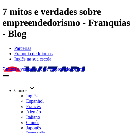
7 mitos e verdades sobre
empreendedorismo - Franquias
- Blog
Parcerias
Franquia de Idiomas
Inglês na sua escola
7 mitos e verdades sobre empreendedorismo
menu
keyboard_arrow_down
Cursos
Inglês
Espanhol
Francês
Alemão
Italiano
Chinês
Japonês