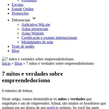
Português
Escolas
Estude Online
Promoções
keyboard_arrow_down
Diferenciais
Aplicativo Wiz.me
Aulas presenciais
Aulas Wizkids
Certificação e exames internacionais
Modalidades de aula
Teste de inglês
Blog
Início
»
Blog
»
7 mitos e verdades sobre empreendedorismo
7 mitos e verdades sobre
empreendedorismo
6 minutos de leitura.
Neste artigo, vamos desmistificar os
mitos
e
verdades
que
englobam o ato de empreender. Afinal, são muitos os brasileiros que
sonham em ser donos de um
negócio
próprio. Se você faz parte