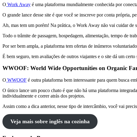
O
Work Away
é uma plataforma mundialmente conhecida por conectar p
O grande lance desse site é que você se inscreve por conta própria, p
Ah, mas tem um porém! Na prática, o Work Away não vai cuidar de sua
Todo o trâmite de passagem, hospedagem, alimentação, tempo de trabalh
Por ser bem ampla, a plataforma tem ofertas de inúmeros voluntariad
É bem seguro, tem avaliações de outros viajantes e o site dá um cert
WWOOF: World Wide Opportunities on Organic F
O
WWOOF
é outra plataforma bem interessante para quem busca emb
O único lance um pouco chato é que não há uma plataforma integrada do
individualmente e correr atrás dos projetos.
Assim como a dica anterior, nesse tipo de intercâmbio, você vai prec
Veja mais sobre inglês na cozinha