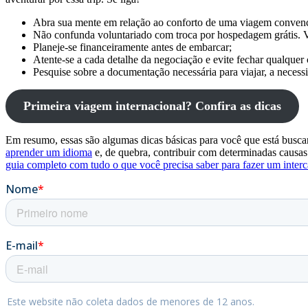
Abra sua mente em relação ao conforto de uma viagem convencio
Não confunda voluntariado com troca por hospedagem grátis. V
Planeje-se financeiramente antes de embarcar;
Atente-se a cada detalhe da negociação e evite fechar qualquer 
Pesquise sobre a documentação necessária para viajar, a necessi
Primeira viagem internacional? Confira as dicas
Em resumo, essas são algumas dicas básicas para você que está buscan
aprender um idioma
e, de quebra, contribuir com determinadas causas 
guia completo com tudo o que você precisa saber para fazer um inter