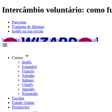
Intercâmbio voluntário: como f
Parcerias
Franquia de Idiomas
Inglês na sua escola
Intercâmbio voluntário: como funciona e como conseguir um
menu
keyboard_arrow_down
Cursos
Inglês
Espanhol
Francês
Alemão
Italiano
Chinês
Japonês
Português
Escolas
Estude Online
Promoções