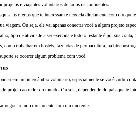
rojetos e viajantes voluntários de todos os continentes.
esquisa as ofertas que te interessam e negocia diretamente com o requer
 viagem. Ou seja, ele vai apenas conectar você a algum projeto espec
o, tipo de atividade a ser exercida e todo o restante é por sua conta,
os, como trabalhar em hostels, fazendas de permacultura, na bioconstr
o suporte se ocorrer algum problema com você.
arms
arcar em um intercâmbio voluntário, especialmente se você curtir con
 projeto ao redor do mundo. Ou seja, dependendo do país que te interes
isar negociar tudo diretamente com o requerente.