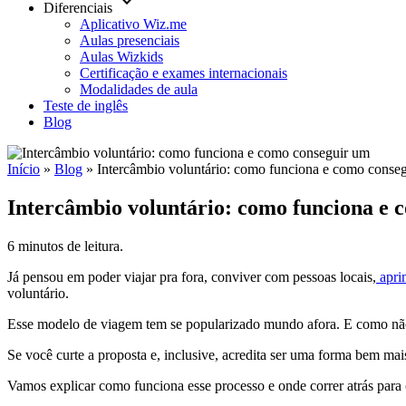
keyboard_arrow_down
Diferenciais
Aplicativo Wiz.me
Aulas presenciais
Aulas Wizkids
Certificação e exames internacionais
Modalidades de aula
Teste de inglês
Blog
Início
»
Blog
»
Intercâmbio voluntário: como funciona e como conse
Intercâmbio voluntário: como funciona e 
6 minutos de leitura.
Já pensou em poder viajar pra fora, conviver com pessoas locais,
apri
voluntário.
Esse modelo de viagem tem se popularizado mundo afora. E como não p
Se você curte a proposta e, inclusive, acredita ser uma forma bem mai
Vamos explicar como funciona esse processo e onde correr atrás par