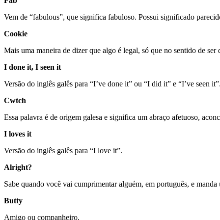
Fab
Vem de “fabulous”, que significa fabuloso. Possui significado parec
Cookie
Mais uma maneira de dizer que algo é legal, só que no sentido de ser d
I done it, I seen it
Versão do inglês galês para “I’ve done it” ou “I did it” e “I’ve seen it”
Cwtch
Essa palavra é de origem galesa e significa um abraço afetuoso, aco
I loves it
Versão do inglês galês para “I love it”.
Alright?
Sabe quando você vai cumprimentar alguém, em português, e manda um “
Butty
Amigo ou companheiro.