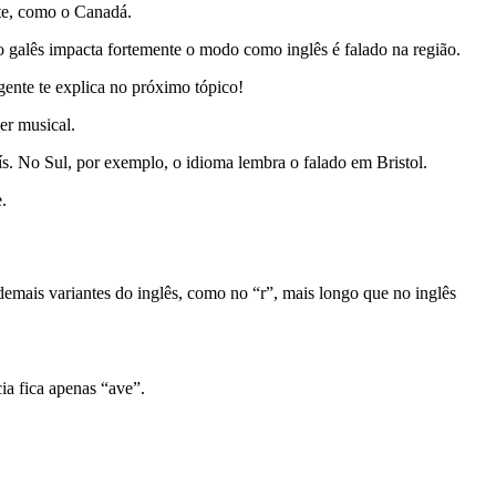
ente, como o Canadá.
ue o galês impacta fortemente o modo como inglês é falado na região.
gente te explica no próximo tópico!
ser musical.
aís. No Sul, por exemplo, o idioma lembra o falado em Bristol.
e.
emais variantes do inglês, como no “r”, mais longo que no inglês
ia fica apenas “ave”.