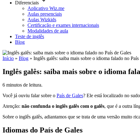
keyboard_arrow_down
Diferenciais
Aplicativo Wiz.me
Aulas presenciais
Aulas Wizkids
Certificação e exames internacionais
Modalidades de aula
Teste de inglês
Blog
Início
»
Blog
»
Inglês galês: saiba mais sobre o idioma falado no País
Inglês galês: saiba mais sobre o idioma fal
6 minutos de leitura.
Você já ouviu falar sobre o
País de Gales
? Ele está localizado no sud
Atenção:
não confunda o inglês galês com o galês
, que é a outra l
Sobre o inglês galês, adiantamos que se trata de uma versão muito rica
Idiomas do País de Gales