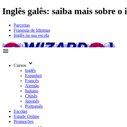
Inglês galês: saiba mais sobre o
Parcerias
Franquia de Idiomas
Inglês na sua escola
Inglês galês: saiba mais sobre o idioma falado no País de Gales
menu
keyboard_arrow_down
Cursos
Inglês
Espanhol
Francês
Alemão
Italiano
Chinês
Japonês
Português
Escolas
Estude Online
Promoções