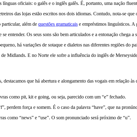
 línguas oficiais: o galês e o inglês galês. É, portanto, uma nação flu
 letreiros das lojas estão escritos nos dois idiomas. Contudo, nota-se q
 particular, além de
questões gramaticais
e empréstimos linguísticos. A 
de se entender. Os seus sons são bem articulados e a entonação chega a 
 pequeno, há variações de sotaque e dialetos nas diferentes regiões do p
o de Midlands. E no Norte ele sofre a influência do inglês de Merseysid
s, destacamos que há abertura e alongamento das vogais em relação às d
ras como pit, kit e going, ou seja, parecido com um “e” fechado.
 “f”, perdem força e somem. É o caso da palavra “have”, que na pronúnc
avras como “news” e “use”. O som pronunciado será próximo de “u”.