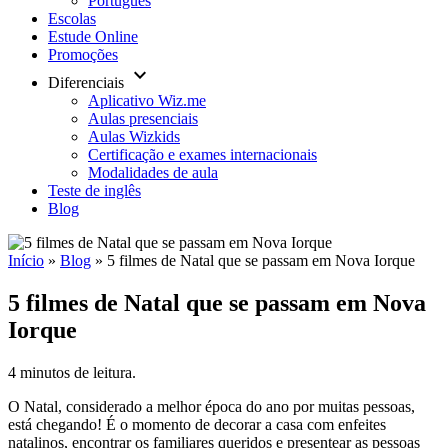
Português
Escolas
Estude Online
Promoções
keyboard_arrow_down
Diferenciais
Aplicativo Wiz.me
Aulas presenciais
Aulas Wizkids
Certificação e exames internacionais
Modalidades de aula
Teste de inglês
Blog
Início
»
Blog
»
5 filmes de Natal que se passam em Nova Iorque
5 filmes de Natal que se passam em Nova
Iorque
4 minutos de leitura.
O Natal, considerado a melhor época do ano por muitas pessoas,
está chegando! É o momento de decorar a casa com enfeites
natalinos, encontrar os familiares queridos e presentear as pessoas