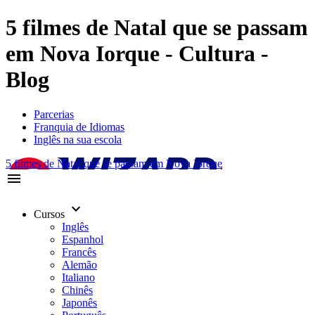
5 filmes de Natal que se passam
em Nova Iorque - Cultura -
Blog
Parcerias
Franquia de Idiomas
Inglês na sua escola
5 filmes de Natal que se passam em Nova Iorque
menu
keyboard_arrow_down
Cursos
Inglês
Espanhol
Francês
Alemão
Italiano
Chinês
Japonês