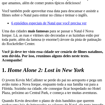
que amamos, além de comer pratos típicos deliciosos!
Você também pode aproveitar essa data para descansar e assistir a
filmes sobre o Natal para entrar no clima e treinar o inglês.
6 episódios especiais de Natal que você precisa ver
Uma das cidades
mais famosas
para se passar o Natal é Nova
Iorque. Lá, as ruas e vitrines são decoradas e as luzinhas estão por
toda parte, além da famosa (e enorme!) árvore da pista de patinação
do Rockefeller Center.
Você já deve ter visto essa cidade ser cenário de filmes natalinos,
sem dúvida. Por isso, reunimos alguns deles neste texto.
Acompanhe!
1.
Home Alone 2: Lost in New York
O jovem Kevin McCallister se perde do pai no aeroporto e pega um
avião rumo a Nova Iorque, enquanto toda a sua família vai para a
Flórida. Sozinho na cidade, ele consegue ficar hospedado no Hotel
Plaza, próximo ao Central Park, e começa a ter muitas aventuras.
Quando Kevin descobre o plano de dois bandidos que querem
roubar uma loja de brinquedos na véspera de Natal, ele tenta impedir