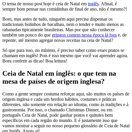
O tema de nosso post hoje é ceia de Natal em
inglês
. Afinal, é
sempre bom pensar nas comidinhas de final de ano, não é mesmo?!
Bom, mas antes de tudo, ninguém aqui precisa dispensar os
tradicionais bolinhos de bacalhau, nem o tender e muito menos as
rabanadas tipicamente brasileiras. Mas por que não conhecer
também um pouco do que
gringos comem nessa época lá fora
e, de
repente, até mesmo agregar novas receitas na ceia de Natal?
Só que para isso, no mínimo, é preciso saber como esses pratos se
chamam em inglês! Pois é isso mesmo que você vai aprender agora.
Bora conferir as dicas! Boa leitura!
Ceia de Natal em inglês: o que tem na
mesa de países de origem inglesa?
Como a gente sempre costuma reforçar aqui, são muitos os países de
origem inglesa e cada um herdou hábitos, costumes e práticas
diferentes, não somente em relação ao idioma, como às tradições e à
gastronomia. Por isso, o chamado Christmas Dinner, ou em
português Ceia de Natal, pode ganhar pratos e quitutes bem
específicos em cada região do mundo. E é justamente isso que
vamos mostrar a seguir no nosso pequeno glossário de Ceia de Natal
em Inglês. Anota aí!