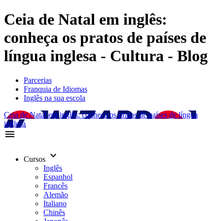
Ceia de Natal em inglês:
conheça os pratos de países de
língua inglesa - Cultura - Blog
Parcerias
Franquia de Idiomas
Inglês na sua escola
Ceia de Natal em inglês: conheça os pratos de países de língua
inglesa
menu
keyboard_arrow_down
Cursos
Inglês
Espanhol
Francês
Alemão
Italiano
Chinês