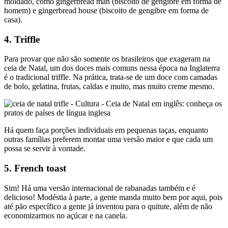
moldado, como gingerbread man (biscoito de gengibre em forma de
homem) e gingerbread house (biscoito de gengibre em forma de
casa).
4. Triffle
Para provar que não são somente os brasileiros que exageram na
ceia de Natal, um dos doces mais comuns nessa época na Inglaterra
é o tradicional triffle. Na prática, trata-se de um doce com camadas
de bolo, gelatina, frutas, caldas e muito, mas muito creme mesmo.
Há quem faça porções individuais em pequenas taças, enquanto
outras famílias preferem montar uma versão maior e que cada um
possa se servir à vontade.
5. French toast
Sim! Há uma versão internacional de rabanadas também e é
delicioso! Modéstia à parte, a gente manda muito bem por aqui, pois
até pão específico a gente já inventou para o quitute, além de não
economizarmos no açúcar e na canela.