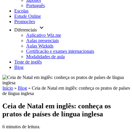
Japonês
Português
Escolas
Estude Online
Promoções
keyboard_arrow_down
Diferenciais
Aplicativo Wiz.me
Aulas presenciais
Aulas Wizkids
Certificação e exames internacionais
Modalidades de aula
Teste de inglês
Blog
Início
»
Blog
»
Ceia de Natal em inglês: conheça os pratos de países
de língua inglesa
Ceia de Natal em inglês: conheça os
pratos de países de língua inglesa
6 minutos de leitura.