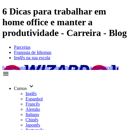
6 Dicas para trabalhar em
home office e manter a
produtividade - Carreira - Blog
Parcerias
Franquia de Idiomas
Inglês na sua escola
6 Dicas para trabalhar em home office e manter a produtividade
menu
keyboard_arrow_down
Cursos
Inglês
Espanhol
Francês
Alemão
Italiano
Chinês
Japonês