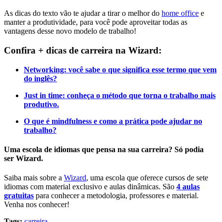
As dicas do texto vão te ajudar a tirar o melhor do
home office
e
manter a produtividade, para você pode aproveitar todas as
vantagens desse novo modelo de trabalho!
Confira + dicas de carreira na Wizard:
Networking: você sabe o que significa esse termo que vem
do inglês?
Just in time: conheça o método que torna o trabalho mais
produtivo.
O que é mindfulness e como a prática pode ajudar no
trabalho?
Uma escola de idiomas que pensa na sua carreira? Só podia
ser Wizard.
Saiba mais sobre a
Wizard
, uma escola que oferece cursos de sete
idiomas com material exclusivo e aulas dinâmicas. São
4 aulas
gratuitas
para conhecer a metodologia, professores e material.
Venha nos conhecer!
Tags:
carreira