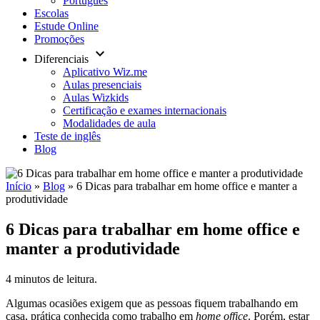
Português
Escolas
Estude Online
Promoções
keyboard_arrow_down
Diferenciais
Aplicativo Wiz.me
Aulas presenciais
Aulas Wizkids
Certificação e exames internacionais
Modalidades de aula
Teste de inglês
Blog
Início
»
Blog
»
6 Dicas para trabalhar em home office e manter a
produtividade
6 Dicas para trabalhar em home office e
manter a produtividade
4 minutos de leitura.
Algumas ocasiões exigem que as pessoas fiquem trabalhando em
casa, prática conhecida como trabalho em
home office
. Porém, estar