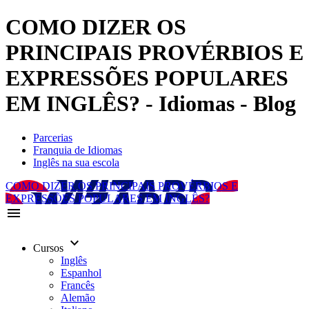
COMO DIZER OS
PRINCIPAIS PROVÉRBIOS E
EXPRESSÕES POPULARES
EM INGLÊS? - Idiomas - Blog
Parcerias
Franquia de Idiomas
Inglês na sua escola
COMO DIZER OS PRINCIPAIS PROVÉRBIOS E
EXPRESSÕES POPULARES EM INGLÊS?
menu
keyboard_arrow_down
Cursos
Inglês
Espanhol
Francês
Alemão