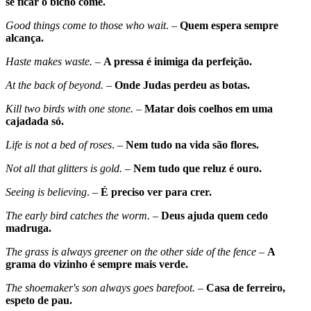
se ficar o bicho come.
Good things come to those who wait
. –
Quem espera sempre
alcança.
Haste makes waste.
–
A pressa é inimiga da perfeição.
At the back of beyond.
–
Onde Judas perdeu as botas.
Kill two birds with one stone.
–
Matar dois coelhos em uma
cajadada só.
Life is not a bed of roses
. –
Nem tudo na vida são flores.
Not all that glitters is gold.
–
Nem tudo que reluz é ouro.
Seeing is believing
. –
É preciso ver para crer.
The early bird catches the worm.
–
Deus ajuda quem cedo
madruga.
The grass is always greener on the other side of the fence
–
A
grama do vizinho é sempre mais verde.
The shoemaker's son always goes barefoot.
–
Casa de ferreiro,
espeto de pau.