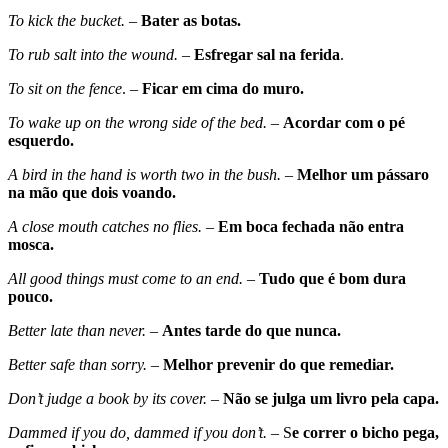
To kick the bucket.
–
Bater as botas.
To rub salt into the wound.
–
Esfregar sal na ferida
.
To sit on the fence
. –
Ficar em cima do muro.
To wake up on the wrong side of the bed.
–
Acordar com o pé
esquerdo.
A bird in the hand is worth two in the bush.
–
Melhor um pássaro
na mão que dois voando.
A close mouth catches no flies.
–
Em boca fechada não entra
mosca.
All good things must come to an end.
–
Tudo que é bom dura
pouco.
Better late than never.
–
Antes tarde do que nunca.
Better safe than sorry.
–
Melhor prevenir do que remediar.
Don’t judge a book by its cover.
–
Não se julga um livro pela capa.
Dammed if you do, dammed if you don’t.
– S
e correr o bicho pega,