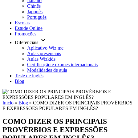
Italiano
Chinês
Japonês
Português
Escolas
Estude Online
Promoções
keyboard_arrow_down
Diferenciais
Aplicativo Wiz.me
Aulas presenciais
Aulas Wizkids
Certificação e exames internacionais
Modalidades de aula
Teste de inglês
Blog
Início
»
Blog
»
COMO DIZER OS PRINCIPAIS PROVÉRBIOS
E EXPRESSÕES POPULARES EM INGLÊS?
COMO DIZER OS PRINCIPAIS
PROVÉRBIOS E EXPRESSÕES
POPULARES EM INGLÊS?