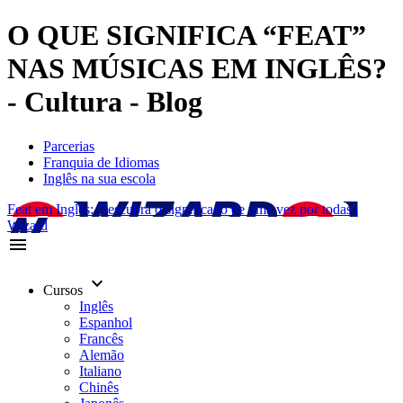
O QUE SIGNIFICA “FEAT”
NAS MÚSICAS EM INGLÊS?
- Cultura - Blog
Parcerias
Franquia de Idiomas
Inglês na sua escola
Feat em Inglês: Descubra o significado de uma vez por todas |
Wizard
menu
keyboard_arrow_down
Cursos
Inglês
Espanhol
Francês
Alemão
Italiano
Chinês