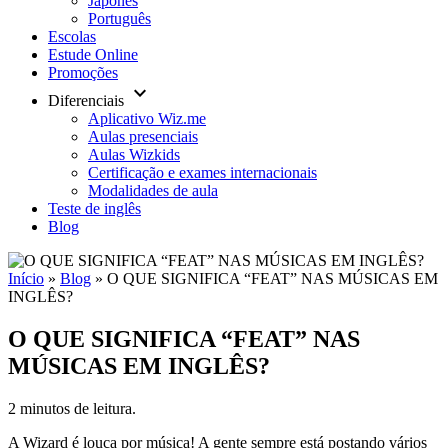
Japonês
Português
Escolas
Estude Online
Promoções
keyboard_arrow_down
Diferenciais
Aplicativo Wiz.me
Aulas presenciais
Aulas Wizkids
Certificação e exames internacionais
Modalidades de aula
Teste de inglês
Blog
Início
»
Blog
»
O QUE SIGNIFICA “FEAT” NAS MÚSICAS EM
INGLÊS?
O QUE SIGNIFICA “FEAT” NAS
MÚSICAS EM INGLÊS?
2 minutos de leitura.
A Wizard é louca por música! A gente sempre está postando vários