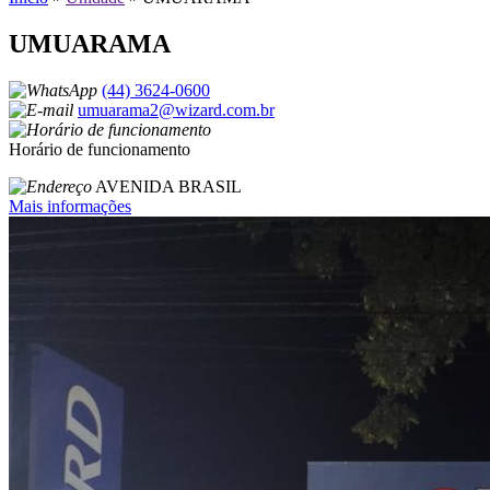
UMUARAMA
(44) 3624-0600
umuarama2@wizard.com.br
Horário de funcionamento
AVENIDA BRASIL
Mais informações