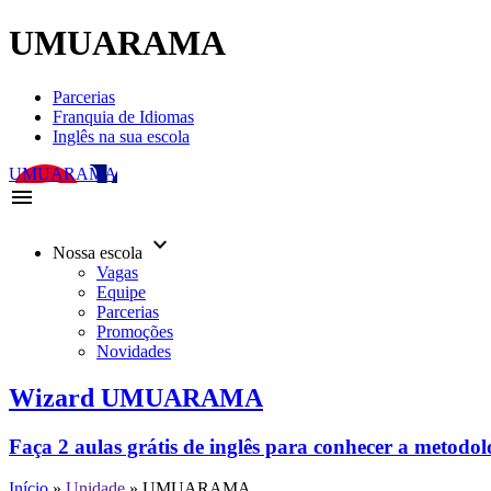
UMUARAMA
Parcerias
Franquia de Idiomas
Inglês na sua escola
UMUARAMA
menu
keyboard_arrow_down
Nossa escola
Vagas
Equipe
Parcerias
Promoções
Novidades
Wizard UMUARAMA
Faça 2 aulas grátis de inglês para conhecer a metodo
Início
»
Unidade
»
UMUARAMA