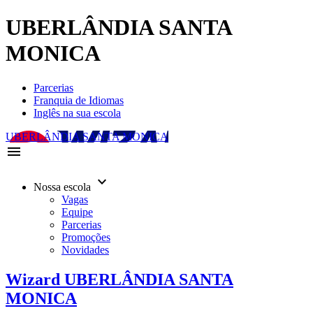
UBERLÂNDIA SANTA
MONICA
Parcerias
Franquia de Idiomas
Inglês na sua escola
UBERLÂNDIA SANTA MONICA
menu
keyboard_arrow_down
Nossa escola
Vagas
Equipe
Parcerias
Promoções
Novidades
Wizard UBERLÂNDIA SANTA
MONICA