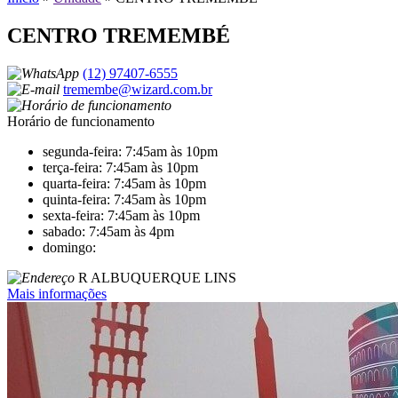
CENTRO TREMEMBÉ
(12) 97407-6555
tremembe@wizard.com.br
Horário de funcionamento
segunda-feira: 7:45am às 10pm
terça-feira: 7:45am às 10pm
quarta-feira: 7:45am às 10pm
quinta-feira: 7:45am às 10pm
sexta-feira: 7:45am às 10pm
sabado: 7:45am às 4pm
domingo:
R ALBUQUERQUE LINS
Mais informações