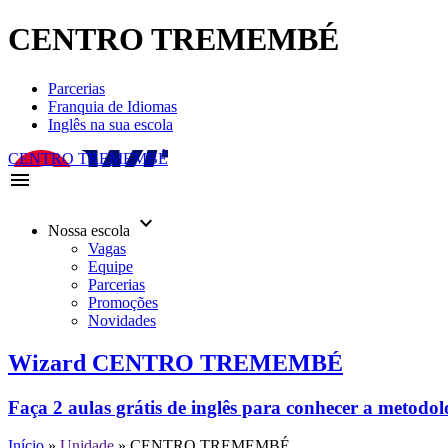
CENTRO TREMEMBÉ
Parcerias
Franquia de Idiomas
Inglês na sua escola
CENTRO TREMEMBÉ
menu
keyboard_arrow_down
Nossa escola
Vagas
Equipe
Parcerias
Promoções
Novidades
Wizard CENTRO TREMEMBÉ
Faça 2 aulas grátis de inglês para conhecer a metodo
Início
»
Unidade
»
CENTRO TREMEMBÉ