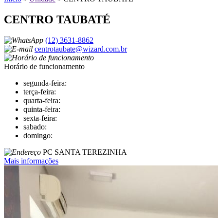
CENTRO TAUBATÉ
(12) 3631-8862
centrotaubate@wizard.com.br
Horário de funcionamento
segunda-feira:
terça-feira:
quarta-feira:
quinta-feira:
sexta-feira:
sabado:
domingo:
PC SANTA TEREZINHA
Mais informações