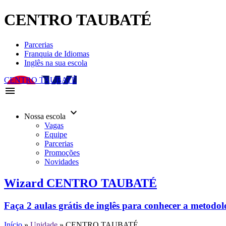
CENTRO TAUBATÉ
Parcerias
Franquia de Idiomas
Inglês na sua escola
CENTRO TAUBATÉ
menu
keyboard_arrow_down
Nossa escola
Vagas
Equipe
Parcerias
Promoções
Novidades
Wizard CENTRO TAUBATÉ
Faça 2 aulas grátis de inglês para conhecer a metodo
Início
»
Unidade
»
CENTRO TAUBATÉ