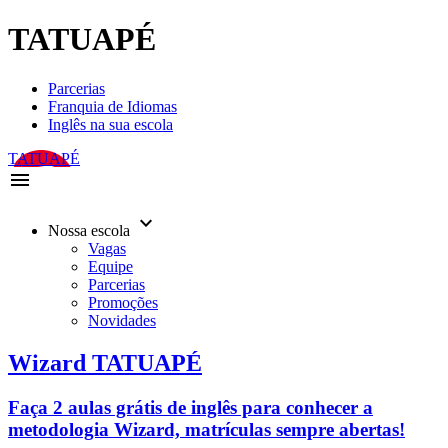
TATUAPÉ
Parcerias
Franquia de Idiomas
Inglês na sua escola
TATUAPÉ
menu
keyboard_arrow_down
Nossa escola
Vagas
Equipe
Parcerias
Promoções
Novidades
Wizard TATUAPÉ
Faça 2 aulas grátis de inglês para conhecer a
metodologia Wizard, matrículas sempre abertas!